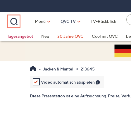
Zum
Hauptinhalt
springen
Li
Menü
QVC TV
TV-Rückblick
fi
W
Vo
Tagesangebot
Neu
30 Jahre QVC
Cool mit QVC
be
ve
QLINARISCH
Technik
si
v
Si
Jacken & Mäntel
213645
di
Pf
Video automatisch abspielen
n
o
Diese Präsentation ist eine Aufzeichnung. Preise, Verfü
u
n
u
o
w