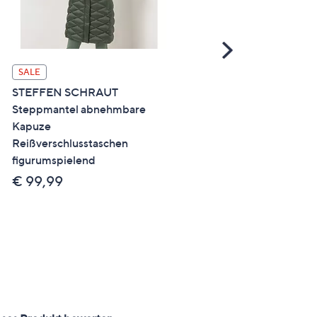
Scroll
Right
SALE
SALE
STEFFEN SCHRAUT
DAWID by Dawid
Steppmantel abnehmbare
Tomaszewski Jacke mit
Kapuze
Kapuze nahtfreie Steppop
Reißverschlusstaschen
figurumspielend
figurumspielend
€ 69,99
€ 99,99