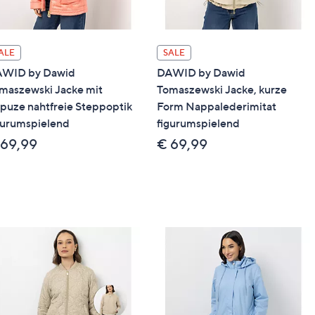
ALE
SALE
WID by Dawid
DAWID by Dawid
maszewski Jacke mit
Tomaszewski Jacke, kurze
puze nahtfreie Steppoptik
Form Nappalederimitat
gurumspielend
figurumspielend
 69,99
€ 69,99