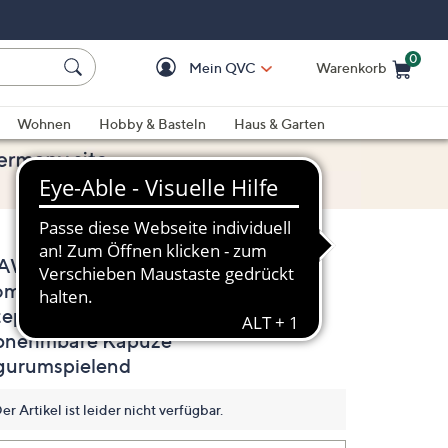
0
Mein QVC
Warenkorb
Einkaufswagen ist le
Wohnen
Hobby & Basteln
Haus & Garten
AWID by Dawid
4.9
(10)
10
omaszewski
Bewertungen
lesen.
teppweste, Taschen
Link
auf
bnehmbare Kapuze
derselben
igurumspielend
Seite.
er Artikel ist leider nicht verfügbar.