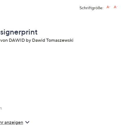
Schriftgröße:
ignerprint
te von DAWID by Dawid Tomaszewski
n
r anzeigen