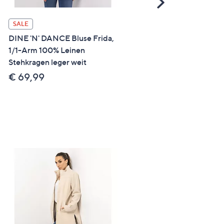
Scroll
Right
SALE
ANGEBOT
DINE 'N' DANCE Bluse Frida,
DINE 'N' DANCE Leinenb
1/1-Arm 100% Leinen
Frida 1/2-Arm Stehkragen
Stehkragen leger weit
leger weit
€ 69,99
€ 79,99