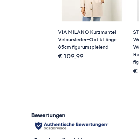
VIA MILANO Kurzmantel
S
Veloursleder-Optik Länge
We
85cm figurumspielend
Wa
Re
€ 109,99
fi
€