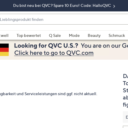
Du bist neu bei QVC? Spare 10 Euro! Code: HalloQVC
eblingsprodukt
nden
enn
rschläge
:well
Top bewertet
Q Sale
Mode
Beauty
Schmuck
rfügbar
nd,
erwenden
e
e
D
eiltasten
ach
T
ben
S
gbarkeit und Serviceleistungen sind ggf. nicht aktuell.
nd
a
ach
f
nten
der
D
ischen