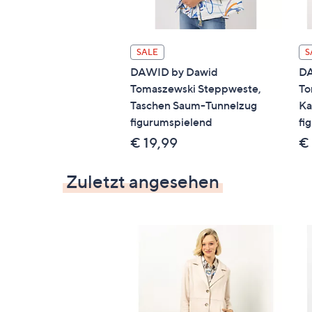
SALE
S
DAWID by Dawid
DA
Tomaszewski Steppweste,
To
Taschen Saum-Tunnelzug
Ka
figurumspielend
fi
€ 19,99
€
Zuletzt angesehen