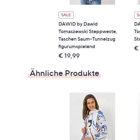
SALE
S
DAWID by Dawid
DA
Tomaszewski Steppweste,
To
Taschen Saum-Tunnelzug
St
figurumspielend
€
€ 19,99
Ähnliche Produkte