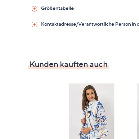
Maße (Größe 38) & Passform
Größentabelle
Länge: ca. 62 cm
Kontaktadresse/Verantwortliche Person in 
figurumspielend
hüftumspielende Länge
Material
100 % Polyester
Kunden kauften auch
Pflege
Schonwäsche 30°