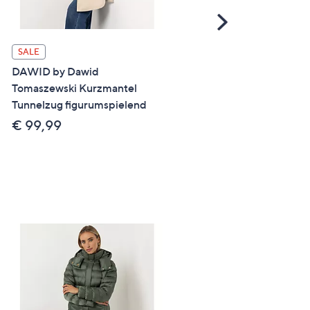
Scroll
Right
SALE
SALE
DAWID by Dawid
DAWID by Dawid
Tomaszewski Kurzmantel
Tomaszewski Jacke, Kapu
Tunnelzug figurumspielend
Materialmix figurumspiel
€ 99,99
€ 59,99