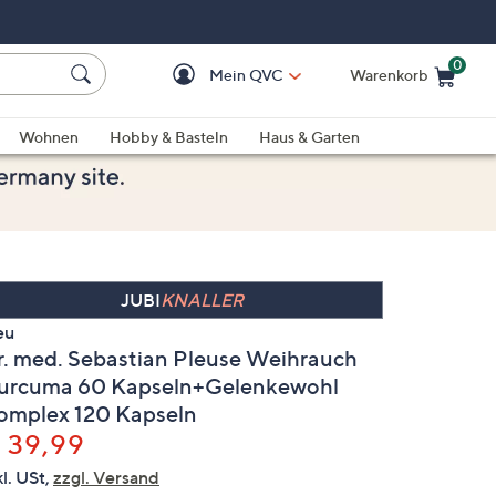
0
Mein QVC
Warenkorb
Einkaufswagen ist le
Wohnen
Hobby & Basteln
Haus & Garten
JUBI
KNALLER
eu
r. med. Sebastian Pleuse Weihrauch
urcuma 60 Kapseln+Gelenkewohl
omplex 120 Kapseln
elöscht
 39,99
kl. USt,
zzgl. Versand