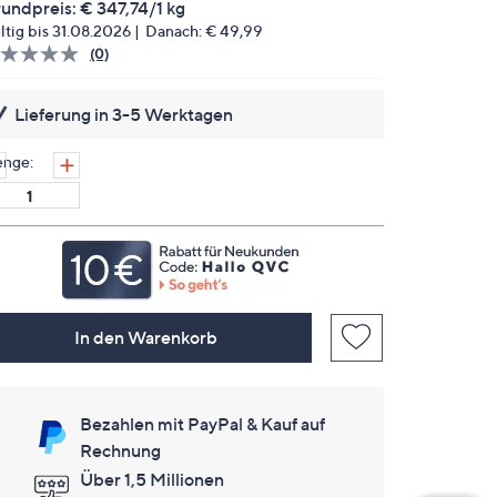
undpreis:
€ 347,74/1 kg
ltig bis 31.08.2026
Danach:
€ 49,99
(0)
Bisher
gibt
es
Lieferung in 3-5 Werktagen
keine
Bewertungen
für
nge:
dieses
Produkt..
Link
auf
derselben
Seite.
In den Warenkorb
Bezahlen mit PayPal & Kauf auf
Rechnung
Über 1,5 Millionen