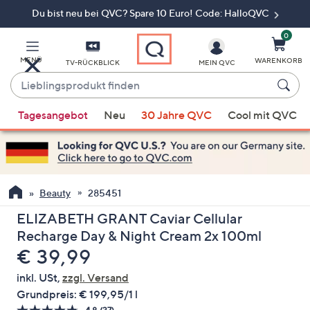
Du bist neu bei QVC? Spare 10 Euro! Code: HalloQVC
Zum
Hauptinhalt
springen
0
MENÜ
WARENKORB
TV-RÜCKBLICK
MEIN QVC
Lieblingsprodukt
finden
Wenn
Tagesangebot
Neu
30 Jahre QVC
Cool mit QVC
Vorschläge
verfügbar
sind,
verwenden
Sie
Beauty
285451
die
ELIZABETH GRANT Caviar Cellular
Pfeiltasten
Recharge Day & Night Cream 2x 100ml
nach
Gelöscht
€ 39,99
oben
und
inkl. USt,
zzgl. Versand
nach
Grundpreis:
€ 199,95/1 l
unten