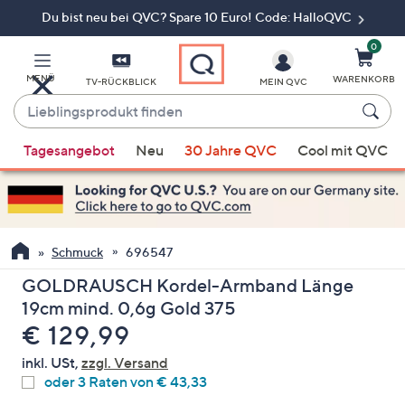
Du bist neu bei QVC? Spare 10 Euro! Code: HalloQVC
Zum
Hauptinhalt
springen
0
MENÜ
WARENKORB
TV-RÜCKBLICK
MEIN QVC
Lieblingsprodukt
finden
Wenn
Tagesangebot
Neu
30 Jahre QVC
Cool mit QVC
Vorschläge
verfügbar
sind,
verwenden
Sie
Schmuck
696547
die
GOLDRAUSCH Kordel-Armband Länge
Pfeiltasten
19cm mind. 0,6g Gold 375
nach
Gelöscht
€ 129,99
oben
und
inkl. USt,
zzgl. Versand
nach
oder 3 Raten von € 43,33
unten