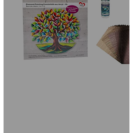
oder
wischen
Sie
auf
Touch-
Geräten
nach
links
bzw.
rechts,
um
diese
anzuzeigen.