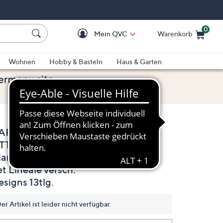
0
Mein QVC
Warenkorb
Einkaufswagen ist le
Wohnen
Hobby & Basteln
Haus & Garten
ARIN
5.0
(1)
Bewertung
ITTENMEIER
lesen.
Link
iamond Painting-
auf
derselben
t Lineale versch.
Seite.
signs 13tlg.
er Artikel ist leider nicht verfügbar.