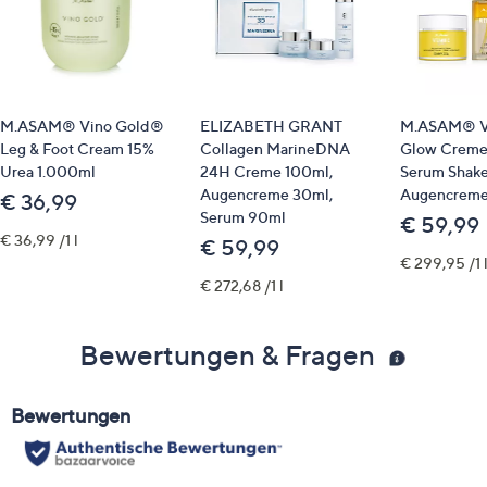
M.ASAM® Vino Gold®
ELIZABETH GRANT
M.ASAM® V
Leg & Foot Cream 15%
Collagen MarineDNA
Glow Creme
Urea 1.000ml
24H Creme 100ml,
Serum Shake
Augencreme 30ml,
Augencreme
€ 36,99
Serum 90ml
€ 59,99
€ 36,99 /1 l
€ 59,99
€ 299,95 /1 
€ 272,68 /1 l
Bewertungen & Fragen