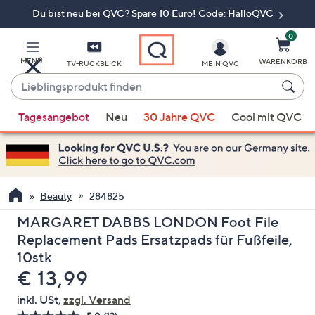
Du bist neu bei QVC? Spare 10 Euro! Code: HalloQVC
Zum
Hauptinhalt
springen
0
MENÜ
WARENKORB
TV-RÜCKBLICK
MEIN QVC
Lieblingsprodukt
finden
Wenn
Tagesangebot
Neu
30 Jahre QVC
Cool mit QVC
Vorschläge
verfügbar
sind,
verwenden
Sie
Beauty
284825
die
MARGARET DABBS LONDON Foot File
Pfeiltasten
Replacement Pads Ersatzpads für Fußfeile,
nach
10stk
oben
Gelöscht
€ 13,99
und
nach
inkl. USt,
zzgl. Versand
unten