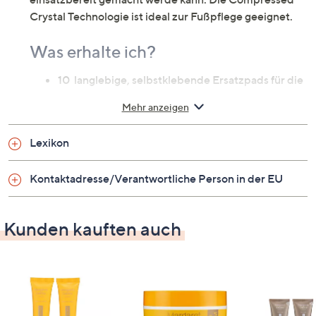
Crystal Technologie ist ideal zur Fußpflege geeignet.
Was erhalte ich?
10 langlebige, selbstklebende Ersatzpads für die
Fußfeile
Mehr anzeigen
Auf einen Blick
Lexikon
mit der Compressed Crystal Technologie
kann in Verbindung mit der Margaret Dabbs
Kontaktadresse/Verantwortliche Person in der EU
Professional-Fußfeile verwendet werden
zur Reinigung der Fußfeile eine feuchte
Kunden kauften auch
Nagelbürste verwenden, anschließend die Feile
mit einem Handtuch trockentupfen
Fußfeile nicht in Wasser eintauchen oder liegen
lassen
Anwendung