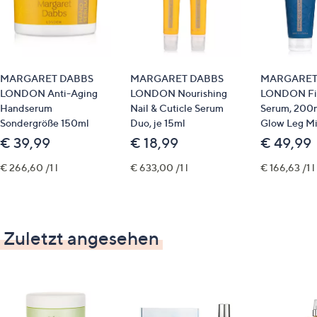
MARGARET DABBS
MARGARET DABBS
MARGARET
LONDON Anti-Aging
LONDON Nourishing
LONDON Fir
Handserum
Nail & Cuticle Serum
Serum, 200m
Sondergröße 150ml
Duo, je 15ml
Glow Leg Mi
€ 39,99
€ 18,99
€ 49,99
€ 266,60 /1 l
€ 633,00 /1 l
€ 166,63 /1 l
Zuletzt angesehen