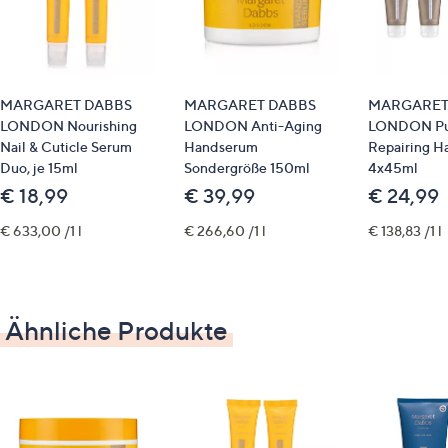
um abgenutzte Ersatzfußpolster zu wechseln,
einfach das gebrauchte Pad abziehen und durch
ein neues, selbstklebendes Pad ersetzen. Pad
MARGARET DABBS
MARGARET DABBS
MARGARET
fest auf die Feile drücken
LONDON Nourishing
LONDON Anti-Aging
LONDON Pu
Nail & Cuticle Serum
Handserum
Repairing H
Identifikationsnummer
Duo, je 15ml
Sondergröße 150ml
4x45ml
€ 18,99
€ 39,99
€ 24,99
GTIN: 5060096280408
€ 633,00 /1 l
€ 266,60 /1 l
€ 138,83 /1 l
Ähnliche Produkte