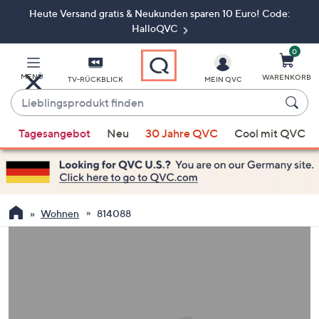
Heute Versand gratis & Neukunden sparen 10 Euro! Code:
Zum
Hauptinhalt
HalloQVC
springen
0
MENÜ
WARENKORB
TV-RÜCKBLICK
MEIN QVC
Lieblingsprodukt
finden
Wenn
Tagesangebot
Neu
30 Jahre QVC
Cool mit QVC
Vorschläge
verfügbar
sind,
verwenden
Sie
Wohnen
814088
die
Pfeiltasten
nach
oben
und
nach