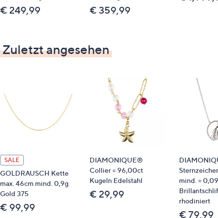
€ 249,99
€ 359,99
Zuletzt angesehen
DIAMONIQUE®
DIAMONIQ
SALE
Collier = 96,00ct
Sternzeiche
GOLDRAUSCH Kette
Kugeln Edelstahl
mind. = 0,09
max. 46cm mind. 0,9g
Brillantschli
€ 29,99
Gold 375
rhodiniert
€ 99,99
€ 79,99