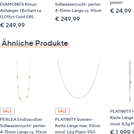
poliert
DIAMONDS Kreuz-
Süßwasserzucht- perlen
€ 24,99
Anhänger 1 Brillant ca.
4-15mm Länge ca. 90cm
0,015ct Gold 585
€ 249,99
€ 249,99
Ähnliche Produkte
PLATINITY H
SALE
SALE
Kette Länge
PERLEA Endloscollier
PLATINITY Sonnen-
mind. 8,3g P
Süßwasserzucht- perlen
Kette Länge max. 50cm
€ 1,999,
4-15mm Länge ca. 90cm
mind. 1,6g Platin 950