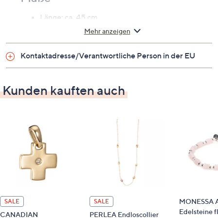
Länge: ca. 45 cm
Breite: ca. 0,9 mm
Mehr anzeigen
Gewicht
Kontaktadresse/Verantwortliche Person in der EU
mindestens 3,5 g
Kunden kauften auch
MONESSA A
SALE
SALE
Edelsteine f
CANADIAN
PERLEA Endloscollier