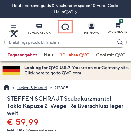
Heute Versand gratis & Neukunden sparen 10 Euro! Code:
Zum
Hauptinhalt
HalloQVC
springen
0
MENÜ
WARENKORB
TV-RÜCKBLICK
MEIN QVC
Lieblingsprodukt
finden
Wenn
Tagesangebot
Neu
30 Jahre QVC
Cool mit QVC
Vorschläge
verfügbar
sind,
verwenden
Sie
Jacken & Mäntel
213305
die
STEFFEN SCHRAUT Scubakurzmantel
Pfeiltasten
Tokio Kapuze 2-Wege-Reißverschluss leger
nach
weit
oben
Gelöscht
€ 59,99
und
nach
inkl. USt,
Versand gratis