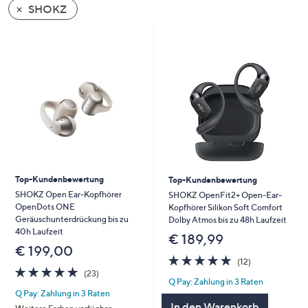
SHOKZ
oder
wischen
Sie
auf
Touch-
Geräten
nach
links
bzw.
rechts,
um
Top-Kundenbewertung
Top-Kundenbewertung
diese
SHOKZ Open Ear-Kopfhörer
SHOKZ OpenFit2+ Open-Ear-
OpenDots ONE
Kopfhörer Silikon Soft Comfort
anzuzeigen.
Geräuschunterdrückung bis zu
Dolby Atmos bis zu 48h Laufzeit
40h Laufzeit
€ 189,99
€ 199,00
4.7
12
(12)
4.7
23
von
Bewertungen
(23)
Q Pay: Zahlung in 3 Raten
von
Bewertungen
5
Q Pay: Zahlung in 3 Raten
5
In den Warenkorb