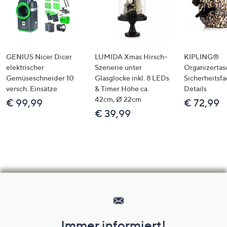
GENIUS Nicer Dicer
LUMIDA Xmas Hirsch-
KIPLING®
elektrischer
Szenerie unter
Organizertas
Gemüseschneider 10
Glasglocke inkl. 8 LEDs
Sicherheitsf
versch. Einsätze
& Timer Höhe ca.
Details
42cm, Ø 22cm
€ 99,99
€ 72,99
€ 39,99
Hilfeseiten,
Service
und
Immer informiert!