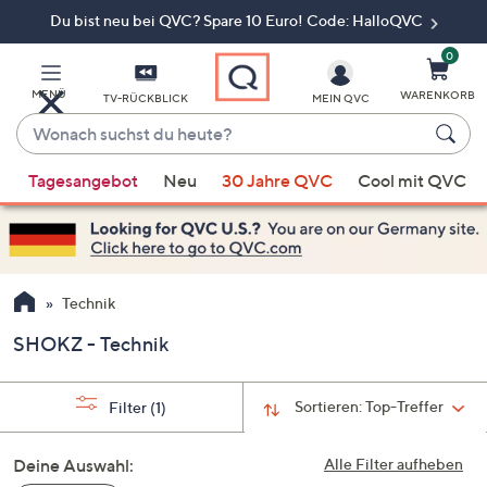
Du bist neu bei QVC? Spare 10 Euro! Code: HalloQVC
Zum
Hauptinhalt
springen
0
MENÜ
WARENKORB
TV-RÜCKBLICK
MEIN QVC
Wonach
suchst
Wenn
du
Tagesangebot
Neu
30 Jahre QVC
Cool mit QVC
Vorschläge
heute?
verfügbar
sind,
verwenden
Sie
Technik
die
SHOKZ - Technik
Pfeiltasten
nach
oben
Sortieren:
Top-Treffer
Filter
(1)
und
nach
Deine Auswahl:
Alle Filter aufheben
unten