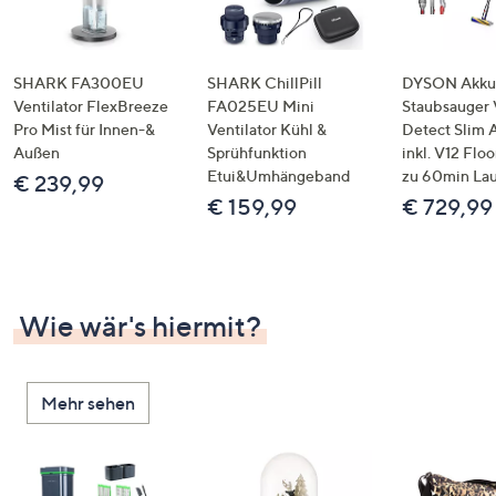
SHARK FA300EU
SHARK ChillPill
DYSON Akku
Ventilator FlexBreeze
FA025EU Mini
Staubsauger 
Pro Mist für Innen-&
Ventilator Kühl &
Detect Slim 
Außen
Sprühfunktion
inkl. V12 Flo
Etui&Umhängeband
zu 60min Lau
€ 239,99
€ 159,99
€ 729,99
Wie wär's hiermit?
Mehr sehen