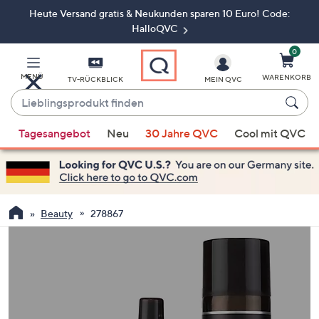
Heute Versand gratis & Neukunden sparen 10 Euro! Code:
Zum
Hauptinhalt
HalloQVC
springen
0
MENÜ
WARENKORB
TV-RÜCKBLICK
MEIN QVC
Lieblingsprodukt
finden
Wenn
Tagesangebot
Neu
30 Jahre QVC
Cool mit QVC
Vorschläge
verfügbar
sind,
verwenden
Sie
Beauty
278867
die
Pfeiltasten
nach
oben
und
nach