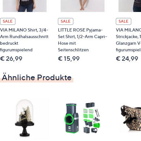
Rundhalsausschnitt
leicht abgerundeter Saum
Rückenpasse
SALE
SALE
SALE
Teilungsnähte in Vorder- und Rückenteil
VIA MILANO Shirt, 3/4-
LITTLE ROSE Pyjama-
VIA MILAN
Reißverschluss
Arm Rundhalsausschnitt
Set Shirt, 1/2-Arm Capri-
Strickjacke,
bedruckt
Hose mit
Glanzgarn V
Maße (Größe S) & Passform
figurumspielend
Seitenschlitzen
figurumspie
€ 26,99
€ 15,99
€ 24,99
Länge: ca. 59 cm
kurze Form
figurbetont
Ähnliche Produkte
taillenumspielend
Material
95 % Polyester, 5 % Elasthan
Pflege
Maschinenwäsche