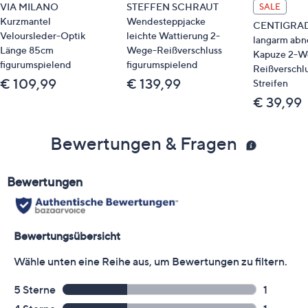
VIA MILANO
STEFFEN SCHRAUT
SALE
Kurzmantel
Wendesteppjacke
CENTIGRADE
Veloursleder-Optik
leichte Wattierung 2-
langarm ab
Länge 85cm
Wege-Reißverschluss
Kapuze 2-W
figurumspielend
figurumspielend
Reißverschl
€ 109,99
€ 139,99
Streifen
€ 39,99
Bewertungen & Fragen