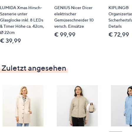
LUMIDA Xmas Hirsch-
GENIUS Nicer Dicer
KIPLING®
Szenerie unter
elektrischer
Organizerta
Glasglocke inkl. 8 LEDs
Gemüseschneider 10
Sicherheitsf
& Timer Höhe ca. 42cm,
versch. Einsätze
Details
Ø 22cm
€ 99,99
€ 72,99
€ 39,99
Zuletzt angesehen