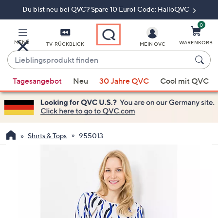
Du bist neu bei QVC? Spare 10 Euro! Code: HalloQVC
Zum
Hauptinhalt
springen
0
MENÜ
WARENKORB
TV-RÜCKBLICK
MEIN QVC
Lieblingsprodukt
finden
Wenn
Tagesangebot
Neu
30 Jahre QVC
Cool mit QVC
Vorschläge
verfügbar
sind,
verwenden
Sie
Shirts & Tops
955013
die
Pfeiltasten
nach
oben
und
nach
unten