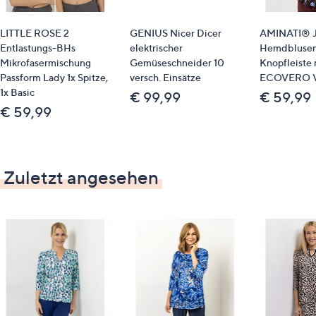
LITTLE ROSE 2
GENIUS Nicer Dicer
AMINATI® J
Entlastungs-BHs
elektrischer
Hemdblusen
Mikrofasermischung
Gemüseschneider 10
Knopfleiste 
Passform Lady 1x Spitze,
versch. Einsätze
ECOVERO V
1x Basic
€ 99,99
€ 59,99
€ 59,99
Zuletzt angesehen