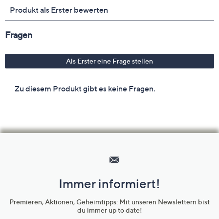
Hilfeseiten,
Service
und
Immer informiert!
Unternehmensinformationen
Premieren, Aktionen, Geheimtipps: Mit unseren Newslettern bist
du immer up to date!