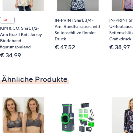
Länge: ca. 70 cm
figurumspielend
IN-PRINT Shirt, 3/4-
IN-PRINT Shi
SALE
Arm Rundhalsausschnitt
U-Bootaussc
Material
KIM & CO. Shirt, 1/2-
Seitenschlitze floraler
Seitenschlit
Arm Brazil Knit Jersey
Druck
Grafikdruck
95 % Polyester, 5 % Elasthan
Bindeband
€ 47,52
€ 38,97
figurumspielend
Pflege
€ 34,99
Schonwäsche 30 °
Ähnliche Produkte