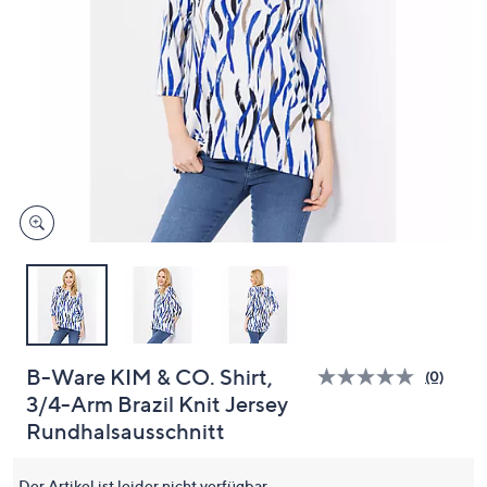
oder
wischen
Sie
auf
Touch-
Geräten
nach
links
bzw.
rechts,
um
diese
anzuzeigen.
B-Ware KIM & CO. Shirt,
(0)
Bisher
3/4-Arm Brazil Knit Jersey
gibt
es
Rundhalsausschnitt
keine
Bewert
für
Der Artikel ist leider nicht verfügbar.