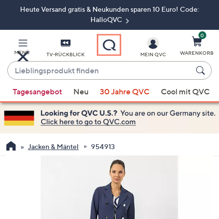
Heute Versand gratis & Neukunden sparen 10 Euro! Code:
Zum
Hauptinhalt
HalloQVC
springen
0
MENÜ
WARENKORB
TV-RÜCKBLICK
MEIN QVC
Lieblingsprodukt
finden
Wenn
Tagesangebot
Neu
30 Jahre QVC
Cool mit QVC
Vorschläge
verfügbar
sind,
verwenden
Sie
Jacken & Mäntel
954913
die
Pfeiltasten
nach
oben
und
nach