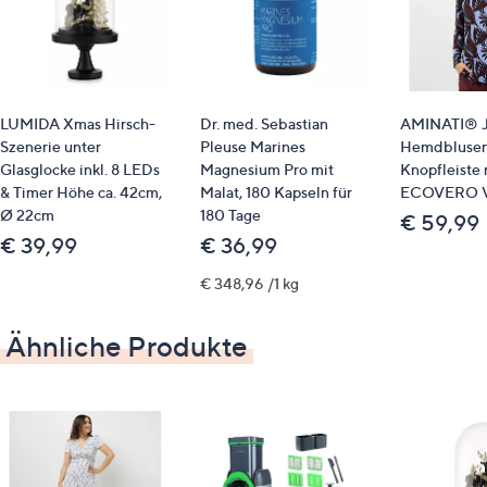
Langarm mit Ärmelschlitz und Schmuckknöpfen
Schmuckknöpfe in beiden Vorderteilen
Haken- und Ösenverschluss an der offenen Kante
2 Pattentaschen
ungefüttert
LUMIDA Xmas Hirsch-
Dr. med. Sebastian
AMINATI® J
Szenerie unter
Pleuse Marines
Hemdblusen
Maße (Größe 38) & Passform
Glasglocke inkl. 8 LEDs
Magnesium Pro mit
Knopfleiste 
& Timer Höhe ca. 42cm,
Malat, 180 Kapseln für
ECOVERO V
Länge: ca. 90 cm
Ø 22cm
180 Tage
€ 59,99
figurbetont
€ 39,99
€ 36,99
oberschenkelumspielende Länge
€ 348,96 /1 kg
Material
Ähnliche Produkte
88 % Polyester, 12 % Elasthan
Pflege
Schonwäsche 30 °