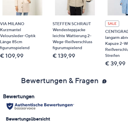
VIA MILANO
STEFFEN SCHRAUT
SALE
Kurzmantel
Wendesteppjacke
CENTIGRADE
Veloursleder-Optik
leichte Wattierung 2-
langarm ab
Länge 85cm
Wege-Reißverschluss
Kapuze 2-W
figurumspielend
figurumspielend
Reißverschl
€ 109,99
€ 139,99
Streifen
€ 39,99
Bewertungen & Fragen