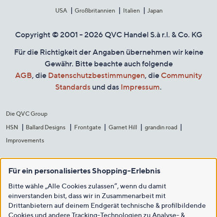
USA
Großbritannien
Italien
Japan
Copyright © 2001 - 2026 QVC Handel S.à r.l. & Co. KG
Für die Richtigkeit der Angaben übernehmen wir keine
Gewähr. Bitte beachte auch folgende
AGB
, die
Datenschutzbestimmungen
, die
Community
Standards
und das
Impressum
.
Die QVC Group
HSN
Ballard Designs
Frontgate
Garnet Hill
grandin road
Improvements
Für ein personalisiertes Shopping-Erlebnis
Bitte wähle „Alle Cookies zulassen“, wenn du damit
einverstanden bist, dass wir in Zusammenarbeit mit
Drittanbietern auf deinem Endgerät technische & profilbildende
Cookies und andere Tracking-Technologien zu Analyse- &