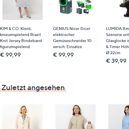
Gut zu wissen
Für eine lässigere Passform bei unserem figurbetonten
Longblazer empfehlen wir, diesen in einer Größe
KIM & CO. Kleid,
GENIUS Nicer Dicer
LUMIDA Xma
größer zu bestellen. Dadurch bleibt der Blazer in seiner
knieumspielend Brazil
elektrischer
Szenerie unt
aktuellen Silhouette, bietet jedoch einen entspannten
Knit Jersey Bindeband
Gemüseschneider 10
Glasglocke i
Tragekomfort.
figurumspielend
versch. Einsätze
& Timer Höh
Ø 22cm
€ 99,99
€ 99,99
€ 39,99
Zuletzt angesehen