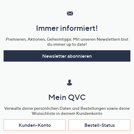
Hilfeseiten,
Service
und
Immer informiert!
Unternehmensinformationen
Premieren, Aktionen, Geheimtipps: Mit unseren Newslettern bist
du immer up to date!
Newsletter abonnieren
Mein QVC
Verwalte deine persönlichen Daten und Bestellungen sowie deine
Wunschliste in deinem Kundenkonto
Kunden-Konto
Bestell-Status