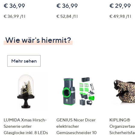
€ 36,99
€ 36,99
€ 29,99
€ 36,99 /1 l
€ 52,84 /1 l
€ 49,98 /1 l
Wie wär's hiermit?
Mehr sehen
LUMIDA Xmas Hirsch-
GENIUS Nicer Dicer
KIPLING®
Szenerie unter
elektrischer
Organizertas
Glasglocke inkl. 8 LEDs
Gemüseschneider 10
Sicherheitsf