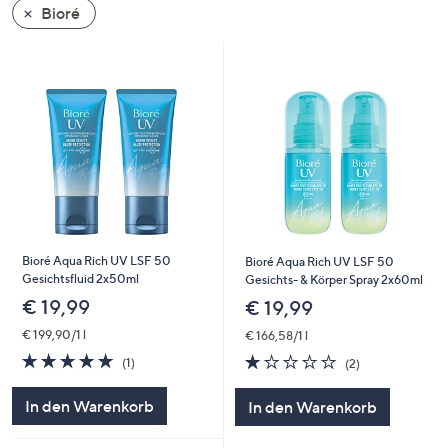
Bioré
oder
wischen
Sie
auf
Touch-
Geräten
nach
links
bzw.
rechts,
um
Bioré Aqua Rich UV LSF 50
Bioré Aqua Rich UV LSF 50
Gesichtsfluid 2x50ml
diese
Gesichts- & Körper Spray 2x60ml
€ 19,99
anzuzeigen.
€ 19,99
€ 199,90/1 l
€ 166,58/1 l
5.0
1
1.0
2
(1)
(2)
von
Bewertungen
von
Bewertungen
5
5
In den Warenkorb
In den Warenkorb