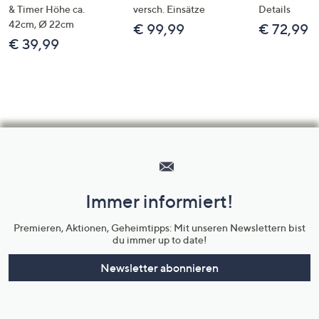
& Timer Höhe ca.
versch. Einsätze
Details
42cm, Ø 22cm
€ 99,99
€ 72,99
€ 39,99
Hilfeseiten,
Service
und
Immer informiert!
Unternehmensinformationen
Premieren, Aktionen, Geheimtipps: Mit unseren Newslettern bist
du immer up to date!
Newsletter abonnieren