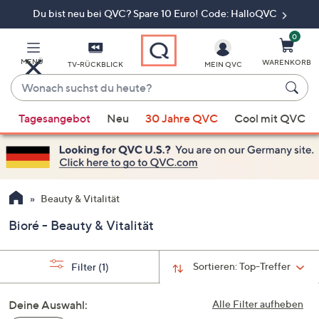
Du bist neu bei QVC? Spare 10 Euro! Code: HalloQVC
Zum
Hauptinhalt
springen
0
MENÜ
WARENKORB
TV-RÜCKBLICK
MEIN QVC
Wonach
suchst
Wenn
du
Tagesangebot
Neu
30 Jahre QVC
Cool mit QVC
Vorschläge
heute?
verfügbar
sind,
verwenden
Sie
Beauty & Vitalität
die
Bioré - Beauty & Vitalität
Pfeiltasten
nach
oben
Sortieren:
Top-Treffer
Filter
(1)
und
nach
Deine Auswahl:
Alle Filter aufheben
unten