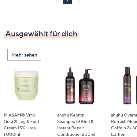
Ausgewählt für dich
Mehr sehen
M.ASAM® Vino
ahuhu Keratin
ahuhu Overn
Gold® Leg & Foot
Shampoo 500ml &
Refresh Mous
Cream 15% Urea
Instant Repair
Coffein 2x 3
1.000ml
Conditioner 200ml
Edition