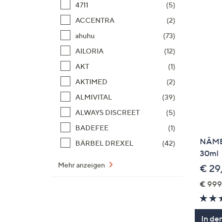
4711
(5)
ACCENTRA
(2)
ahuhu
(73)
AILORIA
(12)
AKT
(1)
AKTIMED
(2)
ALMIVITAL
(39)
ALWAYS DISCREET
(5)
BADEFEE
(1)
NÂMEC
BÄRBEL DREXEL
(42)
30ml
Mehr anzeigen
€ 29
€ 999,
In de