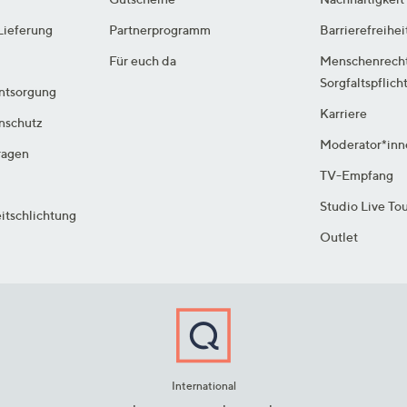
Lieferung
Partnerprogramm
Barrierefreihei
Für euch da
Menschenrech
Sorgfaltspflich
ntsorgung
Karriere
enschutz
Moderator*inn
ragen
TV-Empfang
Studio Live To
itschlichtung
Outlet
International