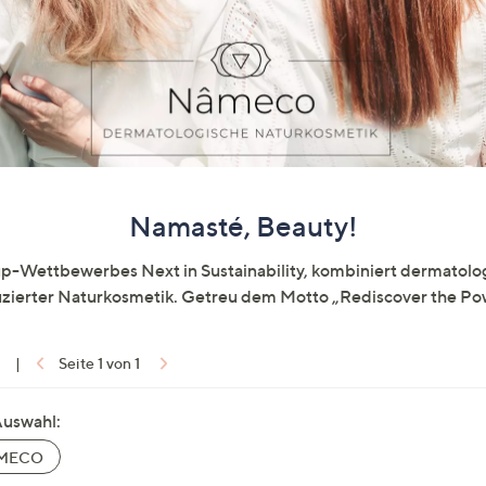
e
f
ouch-
eräten
ach
nks
zw.
chts,
m
Namasté, Beauty!
ese
zuzeigen.
Wettbewerbes Next in Sustainability, kombiniert dermatolo
uzierter Naturkosmetik. Getreu dem Motto „Rediscover the Pow
1
|
Seite 1 von 1
Auswahl:
MECO