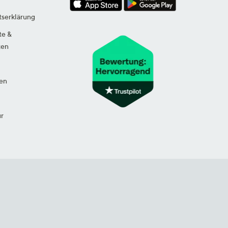
tserklärung
te &
ten
en
ur