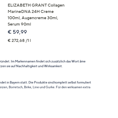
ELIZABETH GRANT Collagen
ANGEBOT
MarineDNA 24H Creme
you:ly Bodylove Shake
100ml, Augencreme 30ml,
Mahlzeitersatz 660g für
Serum 90ml
Portionen
€ 59,99
€ 34,99
€ 272,68 /1 l
€ 53,02 /1 kg
ündet. Im Markennamen findet sich zusätzlich das Wort âme
etzen sie auf Nachhaltigkeit und Wirksamkeit.
det in Bayern statt. Die Produkte sind komplett selbst formuliert
izen, Borretsch, Birke, Line und Gurke. Für den wirksamen extra