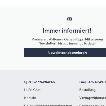
Hilfeseiten,
Service
und
Immer informiert!
Unternehmensinformationen
Premieren, Aktionen, Geheimtipps: Mit unseren
Newslettern bist du immer up to date!
Newsletter abonnieren
QVC kontaktieren
Bequem einkau
Hilfe-Chat
Bestellung
Kontakt
Vertrag widerruf
0800 2944 444 (gebührenfrei)
Größenberatung