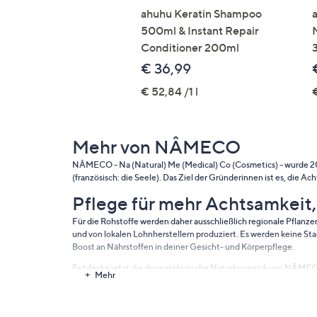
ahuhu Keratin Shampoo
500ml & Instant Repair
Conditioner 200ml
€ 36,99
€ 52,84 /1 l
€
Mehr von NÂMECO
NÂMECO - Na (Natural) Me (Medical) Co (Cosmetics) - wurde 20
(französisch: die Seele). Das Ziel der Gründerinnen ist es, die 
Pflege für mehr Achtsamkeit
Für die Rohstoffe werden daher ausschließlich regionale Pflanzen
und von lokalen Lohnherstellern produziert. Es werden keine St
Boost an Nährstoffen in deiner Gesicht- und Körperpflege.
Entdecke jetzt die dermatologische Naturkosmetik von NÂME
Mehr