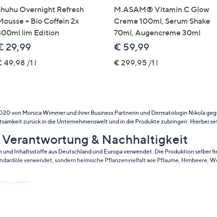
ahuhu Overnight Refresh
M.ASAM® Vitamin C Glow
Mousse + Bio Coffein 2x
Creme 100ml, Serum Shake
300ml lim Edition
70ml, Augencreme 30ml
€ 29,99
€ 59,99
 49,98 /1 l
€ 299,95 /1 l
20 von Monica Wimmer und ihrer Business Partnerin und Dermatologin Nikola gegr
Achtsamkeit zurück in die Unternehmenswelt und in die Produkte zubringen. Hierbei s
, Verantwortung & Nachhaltigkeit
 und Inhaltsstoffe aus Deutschland und Europa verwendet. Die Produktion selber fin
andardöle verwendet, sondern heimische Pflanzenvielfalt wie Pflaume, Himbeere, We
CO bei QVC.