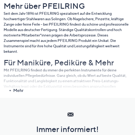
Mehr über PFEILRING
Seit dem Jahr 1896 ist PFEILRING spezialisiert auf die Entwicklung
hochwertiger Stahlwaren aus Solingen. Ob Nagelschere, Pinzette, kräftige
Zange oder feine Feile – bei PFEILRING findest du schöne und professionelle
Modelle aus deutscher Fertigung. Ständige Qualitätskontrollen und hoch
motivierte Mitarbeiter*innen prägen die Arbeitsprozesse. Dieses
Zusammenspiel macht aus jedem PFEILRING Produkt ein Unikat. Die
Instrumente sind für ihre hohe Qualität und Leistungsfähigkeit weltweit
bekannt.
Für Maniküre, Pediküre & Mehr
Mit PFEILRING findest du immer die perfekten Instrumente für deine
individuellen Pflegebedürfnisse. Ganz gleich, ob du Wert auf beste Qualität,
Funktionalität und Langlebigkeit zu einem attraktiven Preis-Leistungs-
Verhältnis legst oder die Exklusivität eines besonders anspruchsvollen
Mehr
Pflegeerlebnisses suchst.
Hilfeseiten,
Entdecke auch du PFEILRING jetzt bei QVC - für ein besonders angenehmes,
luxuriöses Pflegeerlebnis der Solinger Traditionsmarke.
Service
und
Immer informiert!
Unternehmensinformationen