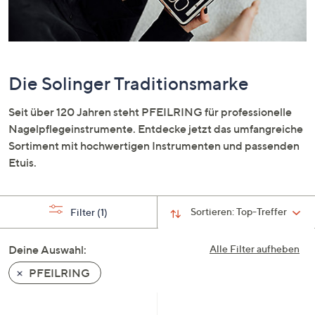
oder
wischen
Sie
auf
Die Solinger Traditionsmarke
Touch-
Geräten
Seit über 120 Jahren steht PFEILRING für professionelle
nach
Nagelpflegeinstrumente. Entdecke jetzt das umfangreiche
links
Sortiment mit hochwertigen Instrumenten und passenden
bzw.
Etuis.
rechts,
um
diese
Sortieren:
Top-Treffer
Filter
(1)
anzuzeigen.
Deine Auswahl:
Alle Filter aufheben
PFEILRING