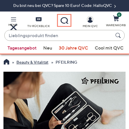
Du bist neu bei QVC? Spare 10 Euro! Code: HalloQVC
Zum
Hauptinhalt
springen
0
MENÜ
WARENKORB
TV-RÜCKBLICK
MEIN QVC
Lieblingsprodukt
finden
Wenn
Tagesangebot
Neu
30 Jahre QVC
Cool mit QVC
Vorschläge
verfügbar
Beauty & Vitalität
PFEILRING
sind,
verwenden
Sie
die
Pfeiltasten
nach
oben
und
nach
unten