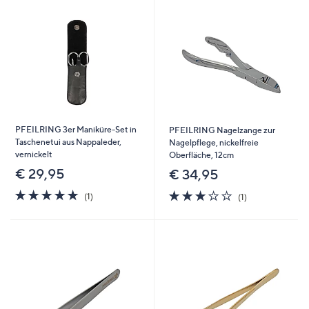
PFEILRING 3er Maniküre-Set in
PFEILRING Nagelzange zur
Taschenetui aus Nappaleder,
Nagelpflege, nickelfreie
vernickelt
Oberfläche, 12cm
€ 29,95
€ 34,95
5.0
1
3.0
1
(1)
(1)
von
Bewertungen
von
Bewertungen
5
5