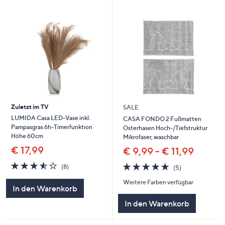
Zuletzt im TV
SALE
LUMIDA Casa LED-Vase inkl.
CASA FONDO 2 Fußmatten
Pampasgras 6h-Timerfunktion
Osterhasen Hoch-/Tiefstruktur
Höhe 60cm
Mikrofaser, waschbar
€ 17,99
€ 9,99 - € 11,99
3.5
8
5.0
5
(8)
(5)
von
Bewertungen
von
Bewertungen
5
Weitere Farben verfügbar
5
In den Warenkorb
In den Warenkorb