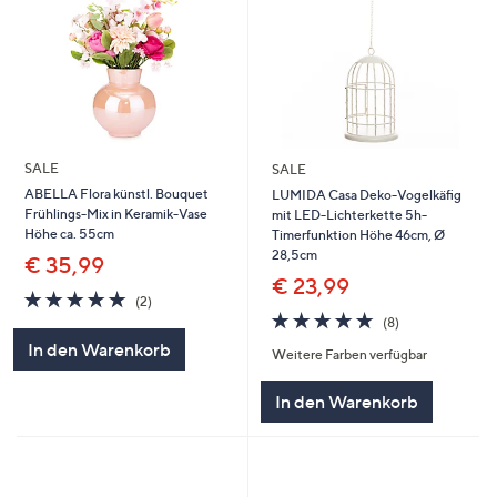
SALE
SALE
ABELLA Flora künstl. Bouquet
LUMIDA Casa Deko-Vogelkäfig
Frühlings-Mix in Keramik-Vase
mit LED-Lichterkette 5h-
Höhe ca. 55cm
Timerfunktion Höhe 46cm, Ø
28,5cm
€ 35,99
€ 23,99
5.0
2
(2)
von
Bewertungen
5.0
8
(8)
5
von
Bewertungen
In den Warenkorb
Weitere Farben verfügbar
5
In den Warenkorb