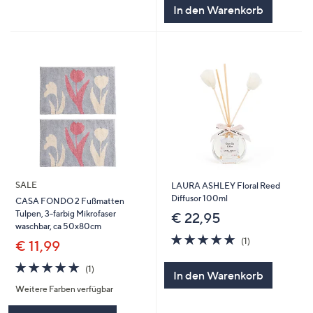
In den Warenkorb
SALE
LAURA ASHLEY Floral Reed
Diffusor 100ml
CASA FONDO 2 Fußmatten
Tulpen, 3-farbig Mikrofaser
€ 22,95
waschbar, ca 50x80cm
5.0
1
(1)
€ 11,99
von
Bewertungen
5
5.0
1
(1)
In den Warenkorb
von
Bewertungen
Weitere Farben verfügbar
5