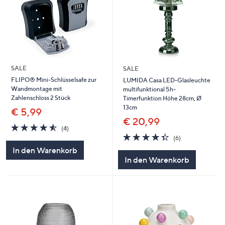
SALE
SALE
FLIPO® Mini-Schlüsselsafe zur
LUMIDA Casa LED-Glasleuchte
Wandmontage mit
multifunktional 5h-
Zahlenschloss 2 Stück
Timerfunktion Höhe 28cm, Ø
13cm
€ 5,99
€ 20,99
4.5
4
(4)
von
Bewertungen
4.3
6
(6)
5
von
Bewertungen
In den Warenkorb
5
In den Warenkorb