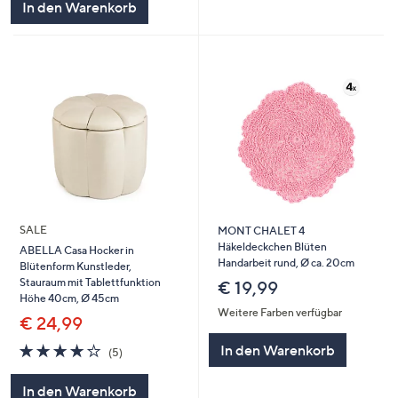
In den Warenkorb
SALE
MONT CHALET 4
Häkeldeckchen Blüten
ABELLA Casa Hocker in
Handarbeit rund, Ø ca. 20cm
Blütenform Kunstleder,
Stauraum mit Tablettfunktion
€ 19,99
Höhe 40cm, Ø 45cm
Weitere Farben verfügbar
€ 24,99
4.0
5
In den Warenkorb
(5)
von
Bewertungen
5
In den Warenkorb