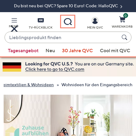
Du bist neu bei QVC? Spare 10 Euro! Code: HalloQVC
Zum
Hauptinhalt
springen
0
MENÜ
WARENKORB
TV-RÜCKBLICK
MEIN QVC
Lieblingsprodukt
finden
Wenn
Tagesangebot
Neu
30 Jahre QVC
Cool mit QVC
Vorschläge
verfügbar
sind,
verwenden
Sie
Heimtextilien & Wohnideen
Wohnideen für den Eingangsbereich
die
Pfeiltasten
nach
oben
und
nach
unten