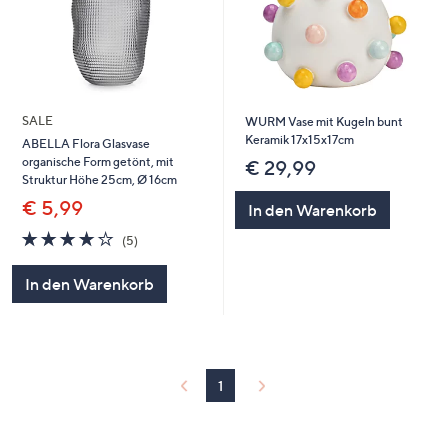
SALE
WURM Vase mit Kugeln bunt
Keramik 17x15x17cm
ABELLA Flora Glasvase
organische Form getönt, mit
€ 29,99
Struktur Höhe 25cm, Ø 16cm
€ 5,99
In den Warenkorb
4.0
5
(5)
von
Bewertungen
5
In den Warenkorb
1