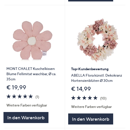
MONT CHALET Kuschelkissen
Top-Kundenbewertung
Blume Fellimitat waschbar, Ø ca.
ABELLA Flora künstl. Dekokranz
35cm
Hortensienblüten Ø 30cm
€ 19,99
€ 14,99
5.0
1
4.8
10
(1)
(10)
von
Bewertungen
von
Bewertungen
Weitere Farben verfügbar
5
Weitere Farben verfügbar
5
In den Warenkorb
In den Warenkorb