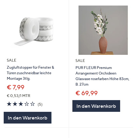
SALE
SALE
Zugluftstopper für Fenster &
PUR FLEUR Premium
Türen zuschneidbar leichte
Arrangement Orchideen
Montage 3tlg.
Glasvase rosefarben Höhe 83cm,
B. 27cm
€ 7,99
€ 69,99
€ 0,53/1 MTR
2.6
5
(5)
In den Warenkorb
von
Bewertungen
5
In den Warenkorb