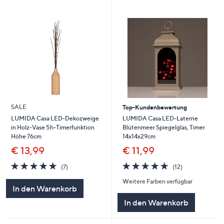
SALE
Top-Kundenbewertung
LUMIDA Casa LED-Laterne
LUMIDA Casa LED-Dekozweige
Blütenmeer Spiegelglas, Timer
in Holz-Vase 5h-Timerfunktion
14x14x29cm
Höhe 76cm
€ 11,99
€ 13,99
4.8
12
4.9
7
(12)
(7)
von
Bewertungen
von
Bewertungen
Weitere Farben verfügbar
5
5
In den Warenkorb
In den Warenkorb