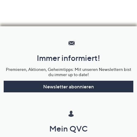
Hilfeseiten,
Service
und
Immer informiert!
Unternehmensinformationen
Premieren, Aktionen, Geheimtipps: Mit unseren Newslettern bist
du immer up to date!
Newsletter abonnieren
Mein QVC