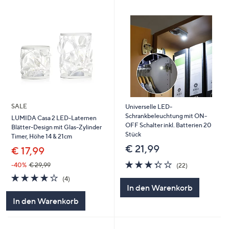
SALE
Universelle LED-
Schrankbeleuchtung mit ON-
LUMIDA Casa 2 LED-Laternen
OFF Schalter inkl. Batterien 20
Blätter-Design mit Glas-Zylinder
Stück
Timer, Höhe 14 & 21cm
€ 21,99
€ 17,99
3.3
22
-40%
€ 29,99
(22)
von
Bewertungen
4.0
4
(4)
5
von
Bewertungen
In den Warenkorb
5
In den Warenkorb