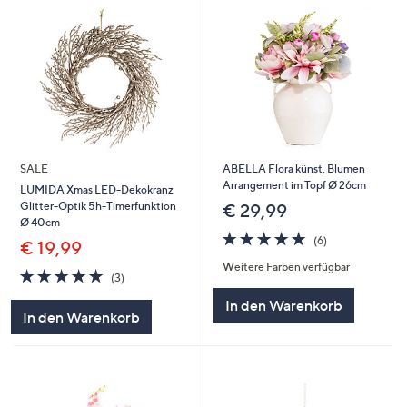
SALE
ABELLA Flora künst. Blumen
Arrangement im Topf Ø 26cm
LUMIDA Xmas LED-Dekokranz
Glitter-Optik 5h-Timerfunktion
€ 29,99
Ø 40cm
5.0
6
(6)
€ 19,99
von
Bewertungen
Weitere Farben verfügbar
5
5.0
3
(3)
von
Bewertungen
In den Warenkorb
5
In den Warenkorb