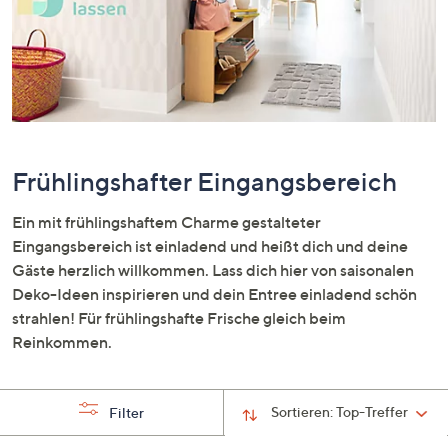
oder
wischen
Sie
auf
Touch-
Geräten
nach
Frühlingshafter Eingangsbereich
links
bzw.
Ein mit frühlingshaftem Charme gestalteter
rechts,
Eingangsbereich ist einladend und heißt dich und deine
um
Gäste herzlich willkommen. Lass dich hier von saisonalen
diese
Deko-Ideen inspirieren und dein Entree einladend schön
anzuzeigen.
strahlen! Für frühlingshafte Frische gleich beim
Reinkommen.
Sortieren:
Top-Treffer
Filter