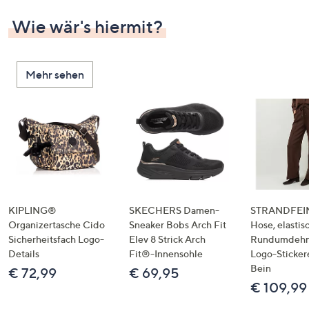
Wie wär's hiermit?
Mehr sehen
KIPLING®
SKECHERS Damen-
STRANDFEIN
Organizertasche Cido
Sneaker Bobs Arch Fit
Hose, elastis
Sicherheitsfach Logo-
Elev 8 Strick Arch
Rundumdeh
Details
Fit®-Innensohle
Logo-Sticker
Bein
€ 72,99
€ 69,95
€ 109,99