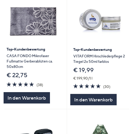
Top-Kundenbewertung
Top-Kundenbewertung
CASA FONDO Mikrofaser
VITAFORM Hirschlederpflege 2
Fußmatte Gerberablüten ca.
Tiegel 2x 50ml farblos
50x80cm
€ 19,99
€ 22,75
€ 199,90/1 l
4.8
38
4.8
30
(38)
(30)
von
Bewertungen
von
Bewertungen
5
5
In den Warenkorb
In den Warenkorb