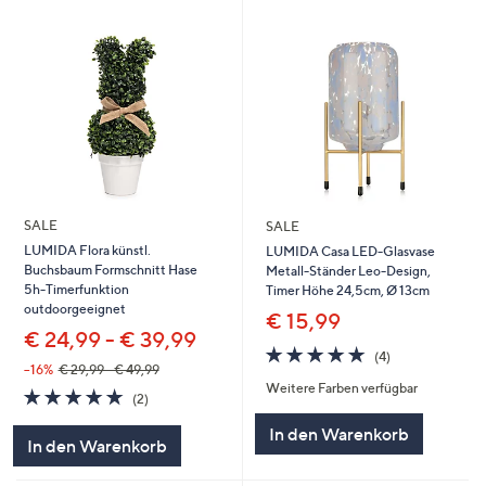
SALE
SALE
LUMIDA Flora künstl.
LUMIDA Casa LED-Glasvase
Buchsbaum Formschnitt Hase
Metall-Ständer Leo-Design,
5h-Timerfunktion
Timer Höhe 24,5cm, Ø 13cm
outdoorgeeignet
€ 15,99
€ 24,99 - € 39,99
5.0
4
(4)
von
Bewertungen
--16%
€ 29,99 - € 49,99
Weitere Farben verfügbar
5
5.0
2
(2)
von
Bewertungen
In den Warenkorb
5
In den Warenkorb