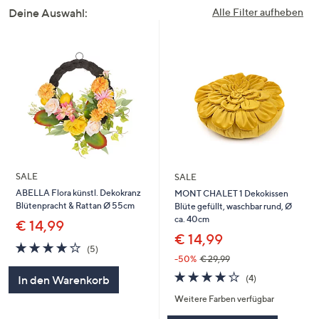
Deine Auswahl:
Alle Filter aufheben
SALE
SALE
ABELLA Flora künstl. Dekokranz
MONT CHALET 1 Dekokissen
Blütenpracht & Rattan Ø 55cm
Blüte gefüllt, waschbar rund, Ø
ca. 40cm
€ 14,99
€ 14,99
4.2
5
(5)
von
Bewertungen
-50%
€ 29,99
5
4.0
4
(4)
In den Warenkorb
von
Bewertungen
Weitere Farben verfügbar
5