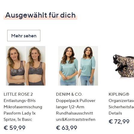
Ausgewählt für dich
Mehr sehen
LITTLE ROSE 2
DENIM & CO.
KIPLING®
Entlastungs-BHs
Doppelpack Pullover
Organizertas
Mikrofasermischung
langer 1/2-Arm
Sicherheitsf
Passform Lady 1x
Rundhalsausschnitt
Details
Spitze, 1x Basic
uni&Kontraststreifen
€ 72,99
€ 59,99
€ 63,99