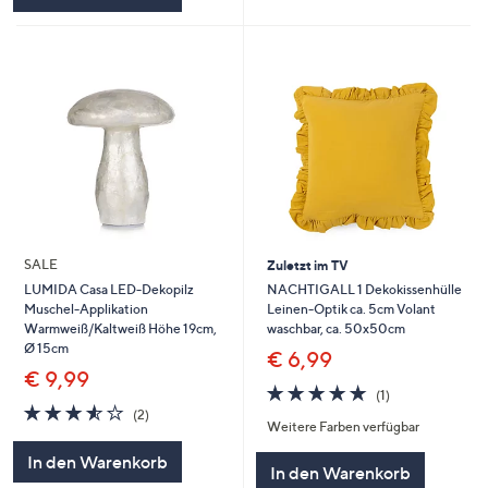
SALE
Zuletzt im TV
NACHTIGALL 1 Dekokissenhülle
LUMIDA Casa LED-Dekopilz
Leinen-Optik ca. 5cm Volant
Muschel-Applikation
waschbar, ca. 50x50cm
Warmweiß/Kaltweiß Höhe 19cm,
Ø 15cm
€ 6,99
€ 9,99
5.0
1
(1)
von
Bewertungen
3.5
2
(2)
Weitere Farben verfügbar
5
von
Bewertungen
5
In den Warenkorb
In den Warenkorb