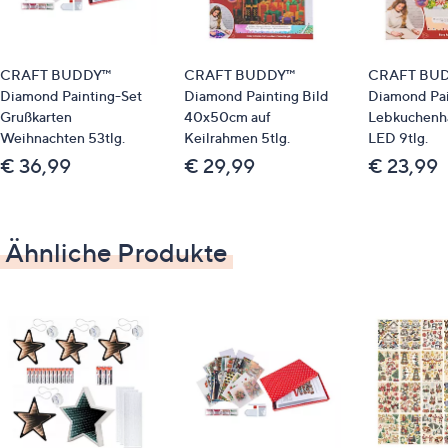
Material
Holz, Acryl, MDF, LED
CRAFT BUDDY™
CRAFT BUDDY™
CRAFT BU
Diamond Painting-Set
Diamond Painting Bild
Diamond Pai
Grußkarten
40x50cm auf
Lebkuchenha
Weihnachten 53tlg.
Keilrahmen 5tlg.
LED 9tlg.
€ 36,99
€ 29,99
€ 23,99
Ähnliche Produkte