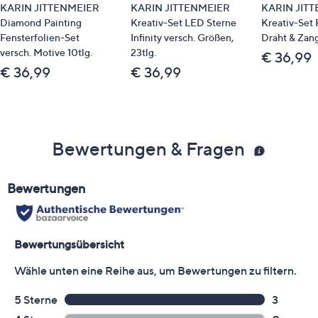
KARIN JITTENMEIER
KARIN JITTENMEIER
KARIN JIT
Diamond Painting
Kreativ-Set LED Sterne
Kreativ-Set P
Fensterfolien-Set
Infinity versch. Größen,
Draht & Zang
versch. Motive 10tlg.
23tlg.
€ 36,99
€ 36,99
€ 36,99
Bewertungen & Fragen