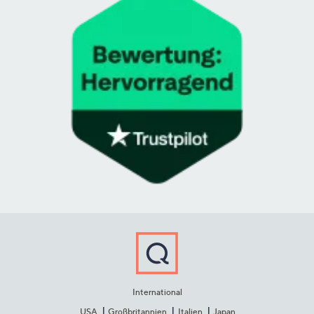
International
USA
Großbritannien
Italien
Japan