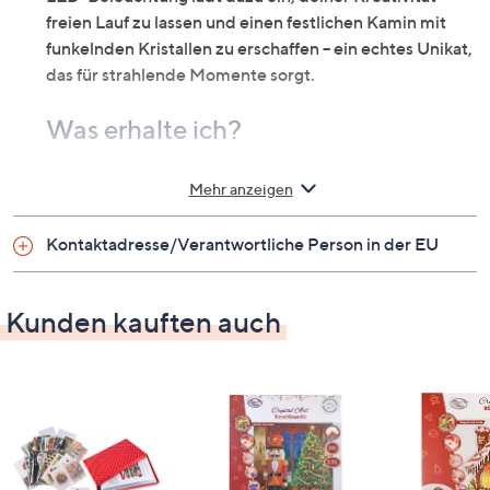
freien Lauf zu lassen und einen festlichen Kamin mit
funkelnden Kristallen zu erschaffen – ein echtes Unikat,
das für strahlende Momente sorgt.
Was erhalte ich?
Kamin ca. 28 x 8,5 x 27 cm aus Holz inkl. LED
Mehr anzeigen
(einseitig bedruckt und zum Nachlegen) mit
Bodenplatte
Kontaktadresse/Verantwortliche Person in der EU
Ablageschale
Stift zum Aufnehmen der Steine
Beutel Kristalle in verschiedenen Farben
Kunden kauften auch
(passend zum Nachlegen)
Wachsplättchen für den Stift
leeres Beutelchen
3 AA-Batterien
Anleitung