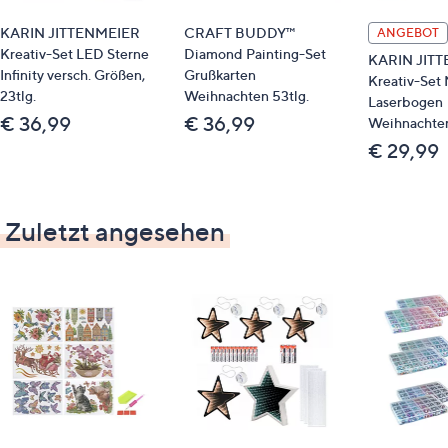
KARIN JITTENMEIER
CRAFT BUDDY™
ANGEBOT
Kreativ-Set LED Sterne
Diamond Painting-Set
KARIN JIT
Infinity versch. Größen,
Grußkarten
Kreativ-Set 
23tlg.
Weihnachten 53tlg.
Laserbogen
€ 36,99
€ 36,99
Weihnachten,
€ 29,99
Zuletzt angesehen