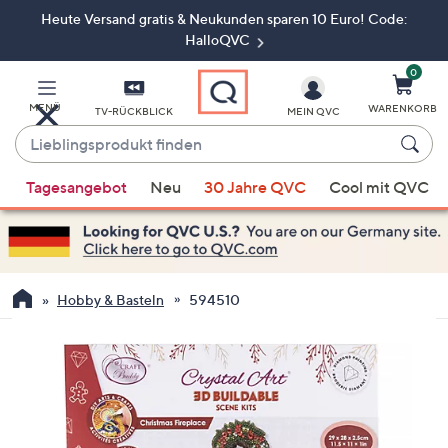
Heute Versand gratis & Neukunden sparen 10 Euro! Code:
Zum
Hauptinhalt
HalloQVC
springen
0
MENÜ
WARENKORB
TV-RÜCKBLICK
MEIN QVC
Lieblingsprodukt
finden
Wenn
Tagesangebot
Neu
30 Jahre QVC
Cool mit QVC
Vorschläge
verfügbar
sind,
verwenden
Sie
Hobby & Basteln
594510
die
Pfeiltasten
nach
oben
und
nach