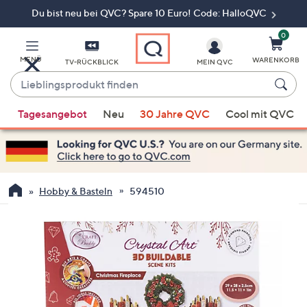
Du bist neu bei QVC? Spare 10 Euro! Code: HalloQVC
Zum
Hauptinhalt
springen
0
MENÜ
WARENKORB
TV-RÜCKBLICK
MEIN QVC
Lieblingsprodukt
finden
Wenn
Tagesangebot
Neu
30 Jahre QVC
Cool mit QVC
Vorschläge
verfügbar
sind,
verwenden
Sie
Hobby & Basteln
594510
die
Pfeiltasten
nach
oben
und
nach
unten