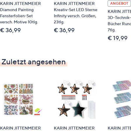
KARIN JITTENMEIER
KARIN JITTENMEIER
ANGEBOT
Diamond Painting
Kreativ-Set LED Sterne
KARIN JIT
Fensterfolien-Set
Infinity versch. Größen,
3D-Technik-
versch. Motive 10tlg.
23tlg.
Bücher Rund
€ 36,99
€ 36,99
7tlg.
€ 19,99
Zuletzt angesehen
KARIN JITTENMEIER
KARIN JITTENMEIER
KARIN JIT