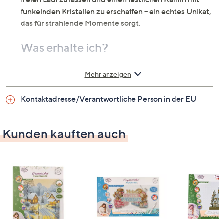
funkelnden Kristallen zu erschaffen – ein echtes Unikat,
das für strahlende Momente sorgt.
Was erhalte ich?
Kamin ca. 28 x 8,5 x 27 cm aus Holz inkl. LED
Mehr anzeigen
(einseitig bedruckt und zum Nachlegen) mit
Bodenplatte
Kontaktadresse/Verantwortliche Person in der EU
Ablageschale
Stift zum Aufnehmen der Steine
Beutel Kristalle in verschiedenen Farben
Kunden kauften auch
(passend zum Nachlegen)
Wachsplättchen für den Stift
leeres Beutelchen
3 AA-Batterien
Anleitung
Material