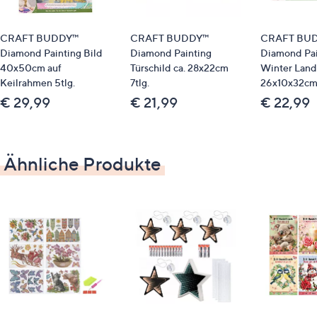
Holz, Acryl, MDF, LED
CRAFT BUDDY™
CRAFT BUDDY™
CRAFT BU
Diamond Painting Bild
Diamond Painting
Diamond Pai
40x50cm auf
Türschild ca. 28x22cm
Winter Lands
Keilrahmen 5tlg.
7tlg.
26x10x32cm 
€ 29,99
€ 21,99
€ 22,99
Ähnliche Produkte