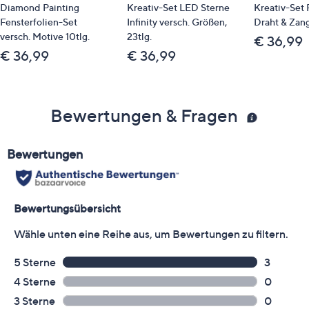
Diamond Painting
Kreativ-Set LED Sterne
Kreativ-Set P
Fensterfolien-Set
Infinity versch. Größen,
Draht & Zang
versch. Motive 10tlg.
23tlg.
€ 36,99
€ 36,99
€ 36,99
Bewertungen & Fragen