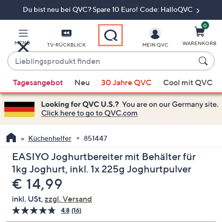
Du bist neu bei QVC? Spare 10 Euro! Code: HalloQVC
Zum
Hauptinhalt
springen
0
MENÜ
WARENKORB
TV-RÜCKBLICK
MEIN QVC
Lieblingsprodukt
finden
Wenn
Tagesangebot
Neu
30 Jahre QVC
Cool mit QVC
Vorschläge
verfügbar
sind,
verwenden
Sie
Küchenhelfer
851447
die
EASIYO Joghurtbereiter mit Behälter für
Pfeiltasten
1kg Joghurt, inkl. 1x 225g Joghurtpulver
nach
Gelöscht
€ 14,99
oben
und
inkl. USt,
zzgl. Versand
nach
4.8
(16)
16
unten