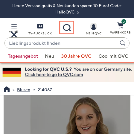
Heute Versand gratis & Neukunden sparen 10 Euro! Code:
Zum
Hauptinhalt
HalloQVC
springen
0
MENÜ
WARENKORB
TV-RÜCKBLICK
MEIN QVC
Lieblingsprodukt
finden
Wenn
Tagesangebot
Neu
30 Jahre QVC
Cool mit QVC
Vorschläge
verfügbar
sind,
verwenden
Sie
Blusen
214067
die
Pfeiltasten
nach
oben
und
nach