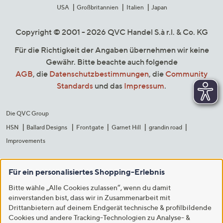
USA
Großbritannien
Italien
Japan
Copyright © 2001 - 2026 QVC Handel S.à r.l. & Co. KG
Für die Richtigkeit der Angaben übernehmen wir keine
Gewähr. Bitte beachte auch folgende
AGB
, die
Datenschutzbestimmungen
, die
Community
Standards
und das
Impressum
.
Die QVC Group
HSN
Ballard Designs
Frontgate
Garnet Hill
grandin road
Improvements
Für ein personalisiertes Shopping-Erlebnis
Bitte wähle „Alle Cookies zulassen“, wenn du damit
einverstanden bist, dass wir in Zusammenarbeit mit
Drittanbietern auf deinem Endgerät technische & profilbildende
Cookies und andere Tracking-Technologien zu Analyse- &