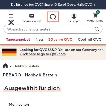
Du bist neu bei QVC? Spare 10 Euro! Code: HalloQVC
Zum
Hauptinhalt
springen
0
MENÜ
WARENKORB
TV-RÜCKBLICK
MEIN QVC
Wonach
suchst
Wenn
du
Tagesangebot
Neu
30 Jahre QVC
Cool mit QVC
Vorschläge
heute?
verfügbar
sind,
verwenden
Sie
Hobby & Basteln
die
PEBARO - Hobby & Basteln
Pfeiltasten
nach
Ausgewählt für dich
oben
und
nach
Mehr sehen
unten