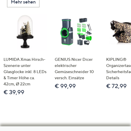
Mehr sehen
LUMIDA Xmas Hirsch-
GENIUS Nicer Dicer
KIPLING®
Szenerie unter
elektrischer
Organizertas
Glasglocke inkl. 8 LEDs
Gemüseschneider 10
Sicherheitsf
& Timer Höhe ca.
versch. Einsätze
Details
42cm, Ø 22cm
€ 99,99
€ 72,99
€ 39,99
Hilfeseiten,