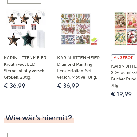
oder
wischen
Sie
auf
Touch-
Geräten
nach
links
KARIN JITTENMEIER
KARIN JITTENMEIER
ANGEBOT
bzw.
Kreativ-Set LED
Diamond Painting
KARIN JITT
Sterne Infinity versch.
Fensterfolien-Set
rechts,
3D-Technik-S
Größen, 23tlg.
versch. Motive 10tlg.
um
Bücher Rund 
€ 36,99
€ 36,99
7tlg.
diese
€ 19,99
anzuzeigen.
Wie wär's hiermit?