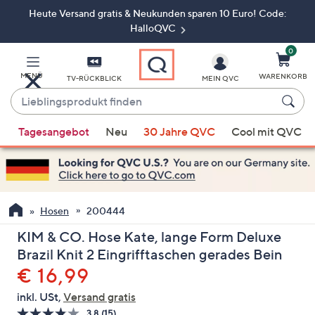
Heute Versand gratis & Neukunden sparen 10 Euro! Code:
Zum
Hauptinhalt
HalloQVC
springen
0
MENÜ
WARENKORB
TV-RÜCKBLICK
MEIN QVC
Lieblingsprodukt
finden
Wenn
Tagesangebot
Neu
30 Jahre QVC
Cool mit QVC
Vorschläge
verfügbar
sind,
verwenden
Sie
Hosen
200444
die
KIM & CO. Hose Kate, lange Form Deluxe
Pfeiltasten
Brazil Knit 2 Eingrifftaschen gerades Bein
nach
Gelöscht
€ 16,99
oben
und
inkl. USt,
Versand gratis
nach
3.8
(15)