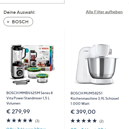
Deine Auswahl:
Alle Filter aufheben
BOSCH
BOSCH MMBV625M Series 8
BOSCH MUM58251
Vita Power Standmixer 1,5 L
Küchenmaschine 3,9L Schüssel
Volumen
1.000 Watt
€ 279,99
€ 399,00
5.0
3
5.0
2
(3)
(2)
von
Bewertungen
von
Bewertungen