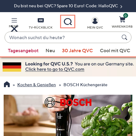
Du bist neu bei QVC? Spare 10 Euro! Code: HalloQVC
Zum
Hauptinhalt
springen
0
MENÜ
WARENKORB
TV-RÜCKBLICK
MEIN QVC
Wonach
suchst
Wenn
du
Tagesangebot
Neu
30 Jahre QVC
Cool mit QVC
Vorschläge
heute?
verfügbar
sind,
verwenden
Sie
Kochen & Genießen
BOSCH Küchengeräte
die
Pfeiltasten
nach
oben
und
nach
unten