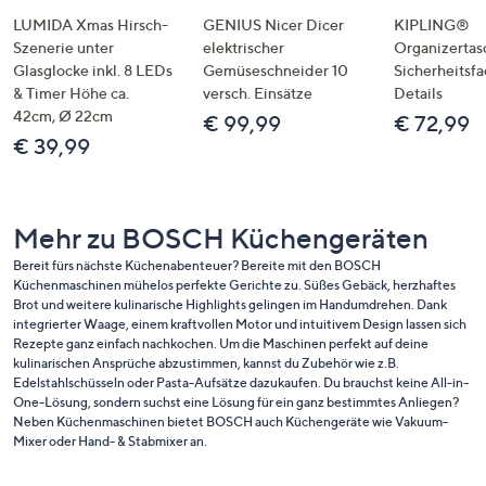
LUMIDA Xmas Hirsch-
GENIUS Nicer Dicer
KIPLING®
Szenerie unter
elektrischer
Organizertas
Glasglocke inkl. 8 LEDs
Gemüseschneider 10
Sicherheitsf
& Timer Höhe ca.
versch. Einsätze
Details
42cm, Ø 22cm
€ 99,99
€ 72,99
€ 39,99
Mehr zu BOSCH Küchengeräten
Bereit fürs nächste Küchenabenteuer? Bereite mit den BOSCH
Küchenmaschinen mühelos perfekte Gerichte zu. Süßes Gebäck, herzhaftes
Brot und weitere kulinarische Highlights gelingen im Handumdrehen. Dank
integrierter Waage, einem kraftvollen Motor und intuitivem Design lassen sich
Rezepte ganz einfach nachkochen. Um die Maschinen perfekt auf deine
kulinarischen Ansprüche abzustimmen, kannst du Zubehör wie z.B.
Edelstahlschüsseln oder Pasta-Aufsätze dazukaufen. Du brauchst keine All-in-
One-Lösung, sondern suchst eine Lösung für ein ganz bestimmtes Anliegen?
Neben Küchenmaschinen bietet BOSCH auch Küchengeräte wie Vakuum-
Mixer oder Hand- & Stabmixer an.