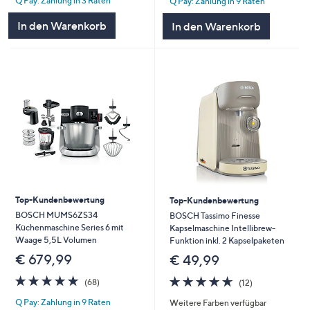
Q Pay: Zahlung in 3 Raten
Q Pay: Zahlung in 9 Raten
5
5
In den Warenkorb
In den Warenkorb
Top-Kundenbewertung
Top-Kundenbewertung
BOSCH MUMS6ZS34
BOSCH Tassimo Finesse
Küchenmaschine Series 6 mit
Kapselmaschine Intellibrew-
Waage 5,5L Volumen
Funktion inkl. 2 Kapselpaketen
€ 679,99
€ 49,99
4.8
68
4.6
12
(68)
(12)
von
Bewertungen
von
Bewertungen
Q Pay: Zahlung in 9 Raten
Weitere Farben verfügbar
5
5