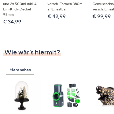
und 2x 500ml inkl. 4
versch. Formen 380ml-
Gemüseschne
Ein-Klick-Deckel
2,1L nestbar
versch. Einsä
95mm
€ 42,99
€ 99,99
€ 34,99
Wie wär's hiermit?
Mehr sehen