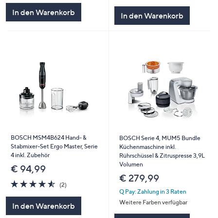
In den Warenkorb
In den Warenkorb
BOSCH MSM4B624 Hand- &
BOSCH Serie 4, MUM5 Bundle
Stabmixer-Set Ergo Master, Serie
Küchenmaschine inkl.
4 inkl. Zubehör
Rührschüssel & Zitruspresse 3,9L
Volumen
€ 94,99
€ 279,99
4.5
2
(2)
von
Bewertungen
Q Pay: Zahlung in 3 Raten
5
Weitere Farben verfügbar
In den Warenkorb