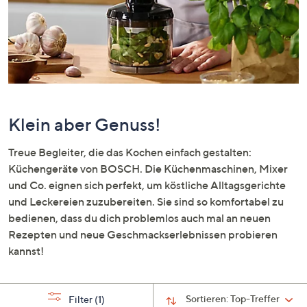
oder
wischen
Sie
auf
Touch-
Geräten
nach
Klein aber Genuss!
links
bzw.
Treue Begleiter, die das Kochen einfach gestalten:
rechts,
Küchengeräte von BOSCH. Die Küchenmaschinen, Mixer
um
und Co. eignen sich perfekt, um köstliche Alltagsgerichte
diese
und Leckereien zuzubereiten. Sie sind so komfortabel zu
anzuzeigen.
bedienen, dass du dich problemlos auch mal an neuen
Rezepten und neue Geschmackserlebnissen probieren
kannst!
Sortieren:
Top-Treffer
Filter
(1)