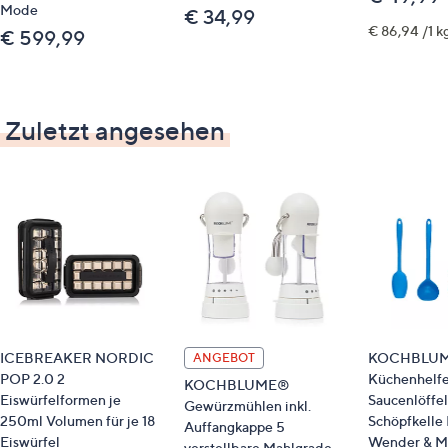
Mode
€ 34,99
€ 86,94 /1 k
€ 599,99
Zuletzt angesehen
ICEBREAKER NORDIC
KOCHBLU
ANGEBOT
POP 2.0 2
Küchenhelfe
KOCHBLUME®
Eiswürfelformen je
Saucenlöffel
Gewürzmühlen inkl.
250ml Volumen für je 18
Schöpfkelle 
Auffangkappe 5
Eiswürfel
Wender & Mu
verstellbare Mahlgrade,