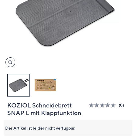
oder
wischen
Sie
auf
Touch-
Geräten
nach
links
bzw.
rechts,
um
diese
anzuzeigen.
KOZIOL Schneidebrett
(0)
Bisher
SNAP L mit Klappfunktion
gibt
es
keine
Bewert
Der Artikel ist leider nicht verfügbar.
für