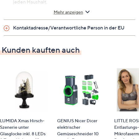
jeden Haushalt.
Mehr anzeigen
Auf einen Blick
Kontaktadresse/Verantwortliche Person in der EU
Schneidebrett Snap L
praktische Klappfunktion zum sicheren Schütten
des Schneidguts
Kunden kauften auch
arretierter Einklappwinkel
abgeschrägter Rand zum leichteren Anheben
klingenschonendes Material
100 % CO2-neutral
spülmaschinengeeignet
biozirkulärer Kunststoff
Maße
ca. 464 x 242 x 8 mm
LUMIDA Xmas Hirsch-
GENIUS Nicer Dicer
LITTLE ROS
Szenerie unter
elektrischer
Entlastungs
Identifikationsnummer
Glasglocke inkl. 8 LEDs
Gemüseschneider 10
Mikrofaserm