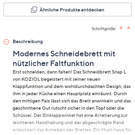
dieses
Produkt
Ähnliche Produkte entdecken
Link
auf
derselb
Seite.
Schriftgröße:
Beschreibung
Modernes Schneidebrett mit
nützlicher Faltfunktion
Erst schneiden, dann falten! Das Schneidbrett Snap L
von KOZIOL begeistert mit seiner neuen
Klappfunktion und dem wohldurchdachten Design, das
ihm in jeder Küche einen Hauptplatz einräumt. Durch
den mittigen Falz lässt sich das Brett anwinkeln und das
geschnittene Gut rutscht sicher in den Topf oder die
Schüssel. Der Einklappwinkel hat eine Arretierung zur
leichteren Handhabung und der abgeschrägte Rand
erleichtert das Anheben des Brettes. Ein Must-have für