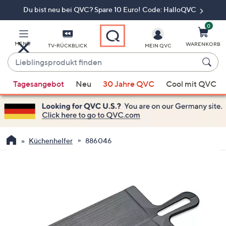
Du bist neu bei QVC? Spare 10 Euro! Code: HalloQVC
Zum
Hauptinhalt
springen
0
MENÜ
WARENKORB
TV-RÜCKBLICK
MEIN QVC
Lieblingsprodukt
finden
Wenn
Tagesangebot
Neu
30 Jahre QVC
Cool mit QVC
Vorschläge
verfügbar
sind,
verwenden
Sie
Küchenhelfer
886046
die
Pfeiltasten
nach
oben
und
nach
unten