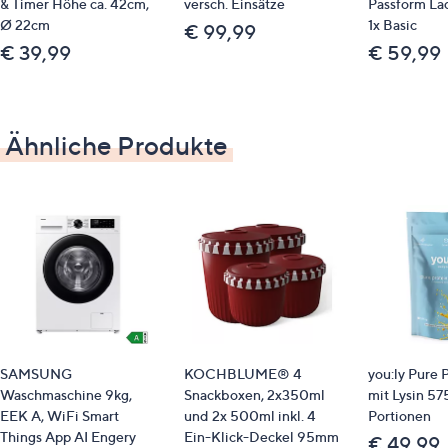
& Timer Höhe ca. 42cm,
versch. Einsätze
Passform Lad
GTIN: 4002942558744
Ø 22cm
1x Basic
€ 99,99
€ 39,99
€ 59,99
Bitte beachten
Dieser Artikel ist nicht an einen Paketshop oder
eine Packstation bestellbar.
Ähnliche Produkte
SAMSUNG
KOCHBLUME® 4
you:ly Pure 
Waschmaschine 9kg,
Snackboxen, 2x350ml
mit Lysin 57
EEK A, WiFi Smart
und 2x 500ml inkl. 4
Portionen
Things App AI Engery
Ein-Klick-Deckel 95mm
€ 49,99