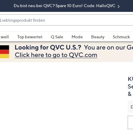
Du bist neu bei QVC? Spare 10 Euro! Code: HalloQVC
eblingsprodukt
nden
enn
rschläge
:well
Top bewertet
Q Sale
Mode
Beauty
Schmuck
rfügbar
nd,
erwenden
e
e
K
eiltasten
ach
S
ben
&
nd
ach
D
nten
der
ischen