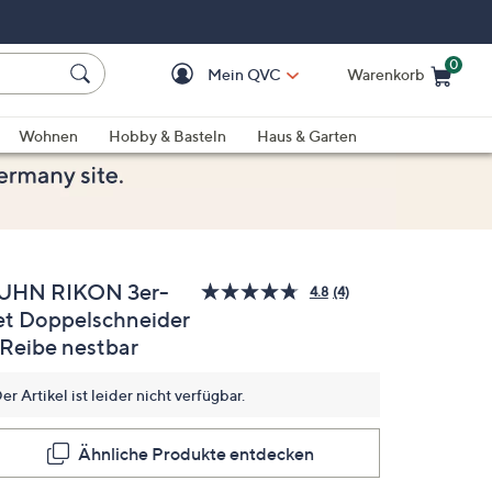
0
Mein QVC
Warenkorb
Einkaufswagen ist le
Wohnen
Hobby & Basteln
Haus & Garten
UHN RIKON 3er-
4.8
(4)
4
et Doppelschneider
Bewertungen
lesen.
 Reibe nestbar
Link
auf
derselben
er Artikel ist leider nicht verfügbar.
Seite.
Ähnliche Produkte entdecken