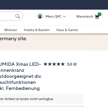
0
Mein QVC
Warenkorb
Einkaufswagen ist le
Wohnen
Hobby & Basteln
Haus & Garten
UMIDA Xmas LED-
5.0
(2)
2
annenkranz
Bewertungen
lesen.
utdoorgeeignet div.
Link
auf
euchtfunktionen
derselben
nkl. Fernbedienung
Seite.
er Artikel ist leider nicht verfügbar.