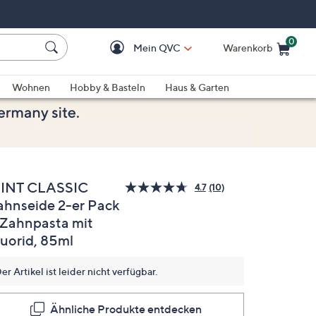
0
Mein QVC
Warenkorb
Einkaufswagen ist le
Wohnen
Hobby & Basteln
Haus & Garten
INT CLASSIC
4.7
(10)
10
ahnseide 2-er Pack
Bewertungen
lesen.
 Zahnpasta mit
Link
auf
luorid, 85ml
derselben
Seite.
er Artikel ist leider nicht verfügbar.
Ähnliche Produkte entdecken