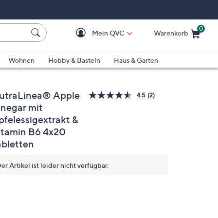
0
Mein QVC
Warenkorb
Einkaufswagen ist le
Wohnen
Hobby & Basteln
Haus & Garten
utraLinea® Apple
4.5
(2)
2
inegar mit
Bewertungen
lesen.
pfelessigextrakt &
Link
auf
itamin B6 4x20
derselben
abletten
Seite.
er Artikel ist leider nicht verfügbar.