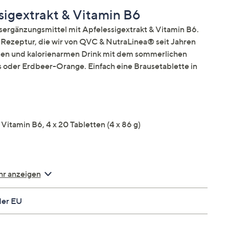
sigextrakt & Vitamin B6
ergänzungsmittel mit Apfelessigextrakt & Vitamin B6.
 Rezeptur, die wir von QVC & NutraLinea® seit Jahren
den und kalorienarmen Drink mit dem sommerlichen
oder Erdbeer-Orange. Einfach eine Brausetablette in
Vitamin B6, 4 x 20 Tabletten (4 x 86 g)
n B6 und Apfelessigextrakt
r anzeigen
nergiestoffwechsel bei
der EU
kos oder Erdbeer-Orange