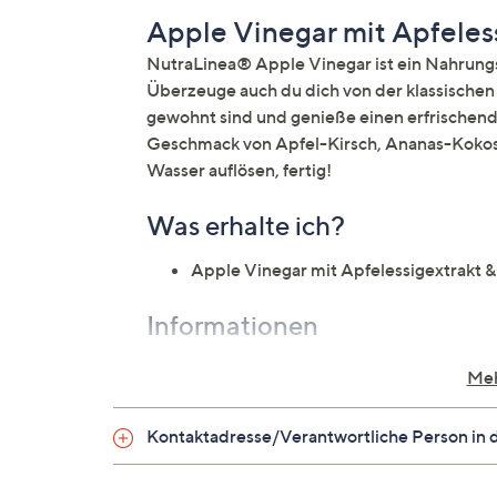
Apple Vinegar mit Apfeles
NutraLinea® Apple Vinegar ist ein Nahrungs
Überzeuge auch du dich von der klassischen
gewohnt sind und genieße einen erfrischen
Geschmack von Apfel-Kirsch, Ananas-Kokos 
Wasser auflösen, fertig!
Was erhalte ich?
Apple Vinegar mit Apfelessigextrakt & 
Informationen
Nahrungsergänzungsmittel mit Vitami
Meh
Vitamin B6 trägt zu einem normalen E
ca. 10 kcal pro Getränk
Kontaktadresse/Verantwortliche Person in 
Geschmack: Apfel-Kirsch, Ananas-Ko