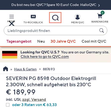
Du bist neu bei QVC? Spare 10 Euro! Code: HalloQVC
Zum
Hauptinhalt
springen
0
MENÜ
WARENKORB
TV-RÜCKBLICK
MEIN QVC
Lieblingsprodukt
finden
Wenn
Tagesangebot
Neu
30 Jahre QVC
Cool mit QVC
Vorschläge
verfügbar
sind,
verwenden
Sie
Haus & Garten
887693
die
SEVERIN PG 8598 Outdoor Elektrogrill
Pfeiltasten
2.300W, schnell aufgeheizt bis 230°C
nach
Gelöscht
€ 189,99
oben
und
inkl. USt,
zzgl. Versand
nach
oder 3 Raten von € 63,33
unten