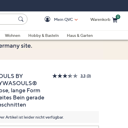
0
Mein QVC
Warenkorb
Einkaufswagen ist le
Wohnen
Hobby & Basteln
Haus & Garten
OULS BY
3.3
(3)
3
YWASOULS®
Bewertungen
lesen.
ose, lange Form
Link
auf
eites Bein gerade
derselben
eschnitten
Seite.
er Artikel ist leider nicht verfügbar.