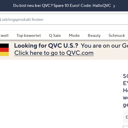
Du bist neu bei QVC? Spare 10 Euro! Code: HalloQVC
eblingsprodukt
nden
enn
rschläge
:well
Top bewertet
Q Sale
Mode
Beauty
Schmuck
rfügbar
nd,
erwenden
e
e
S
eiltasten
ach
E
ben
H
nd
w
ach
g
nten
der
D
ischen