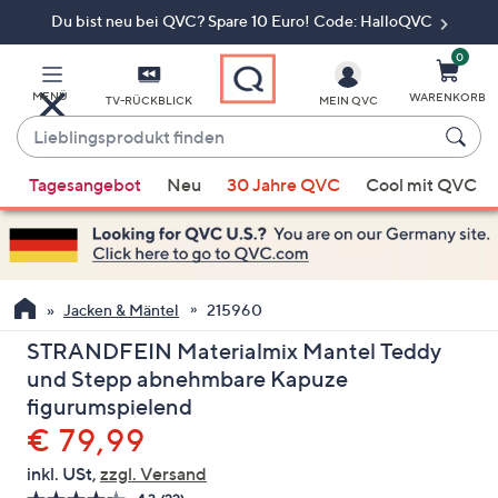
Du bist neu bei QVC? Spare 10 Euro! Code: HalloQVC
Zum
Hauptinhalt
springen
0
MENÜ
WARENKORB
TV-RÜCKBLICK
MEIN QVC
Lieblingsprodukt
finden
Wenn
Tagesangebot
Neu
30 Jahre QVC
Cool mit QVC
Vorschläge
verfügbar
sind,
verwenden
Sie
Jacken & Mäntel
215960
die
STRANDFEIN Materialmix Mantel Teddy
Pfeiltasten
und Stepp abnehmbare Kapuze
nach
figurumspielend
oben
Gelöscht
€ 79,99
und
nach
inkl. USt,
zzgl. Versand
unten