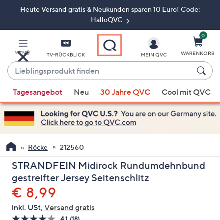
Heute Versand gratis & Neukunden sparen 10 Euro! Code:
Zum
Hauptinhalt
HalloQVC
springen
0
MENÜ
WARENKORB
TV-RÜCKBLICK
MEIN QVC
Lieblingsprodukt
finden
Wenn
Tagesangebot
Neu
30 Jahre QVC
Cool mit QVC
Vorschläge
verfügbar
sind,
verwenden
Sie
Röcke
212560
die
STRANDFEIN Midirock Rundumdehnbund
Pfeiltasten
gestreifter Jersey Seitenschlitz
nach
Gelöscht
€ 8,99
oben
und
inkl. USt,
Versand gratis
nach
4.1
(18)