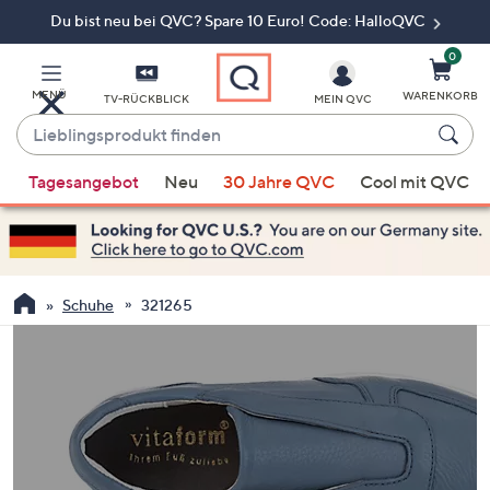
Du bist neu bei QVC? Spare 10 Euro! Code: HalloQVC
Zum
Hauptinhalt
springen
0
MENÜ
WARENKORB
TV-RÜCKBLICK
MEIN QVC
Lieblingsprodukt
finden
Wenn
Tagesangebot
Neu
30 Jahre QVC
Cool mit QVC
Vorschläge
verfügbar
sind,
verwenden
Sie
Schuhe
321265
die
Pfeiltasten
nach
oben
und
nach
unten