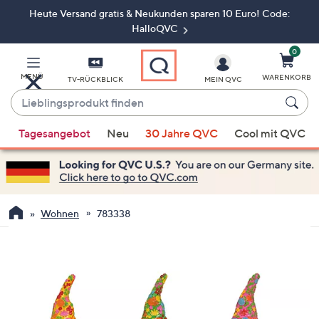
Heute Versand gratis & Neukunden sparen 10 Euro! Code:
Zum
Hauptinhalt
HalloQVC
springen
0
MENÜ
WARENKORB
TV-RÜCKBLICK
MEIN QVC
Lieblingsprodukt
finden
Wenn
Tagesangebot
Neu
30 Jahre QVC
Cool mit QVC
Vorschläge
verfügbar
sind,
verwenden
Sie
Wohnen
783338
die
Pfeiltasten
nach
oben
und
nach