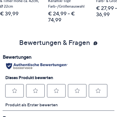
& Timer Höhe ca. 42cm,
Keramik-Topf
Farb- & Grö
Ø 22cm
Farb-/Größenauswahl
€ 27,99 
€ 39,99
€ 24,99 - €
36,99
74,99
Bewertungen & Fragen