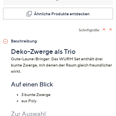
für
dieses
Produkt
Ähnliche Produkte entdecken
Link
auf
derselb
Seite.
Schriftgröße:
Beschreibung
Deko-Zwerge als Trio
Gute-Laune-Bringer: Das WURM Set enthält drei
bunte Zwerge, mit denen der Raum gleich freundlicher
wirkt.
Auf einen Blick
3 bunte Zwerge
aus Poly
Zur Auswahl