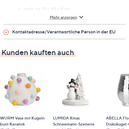
groß: ca. 12 x 30 x 9 cm
klein: ca. 6 x 20 x 6 cm
Mehr anzeigen
Pflege
Kontaktadresse/Verantwortliche Person in der EU
trocken abstauben
Kunden kauften auch
Identifikationsnummer
GTIN: 4007698013721
Bitte beachten
Dieser Artikel ist nicht an einen Paketshop, eine
Packstation oder ins Ausland lieferbar.
WURM Vase mit Kugeln
LUMIDA Xmas
ABELLA Flor
bunt Keramik
Schneemann-Szenerie
Diskokugel-