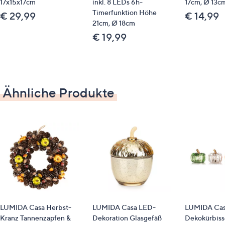
17x15x17cm
inkl. 8 LEDs 6h-
17cm, Ø 13c
Timerfunktion Höhe
€ 29,99
€ 14,99
21cm, Ø 18cm
€ 19,99
Ähnliche Produkte
LUMIDA Casa Herbst-
LUMIDA Casa LED-
LUMIDA Cas
Kranz Tannenzapfen &
Dekoration Glasgefäß
Dekokürbiss