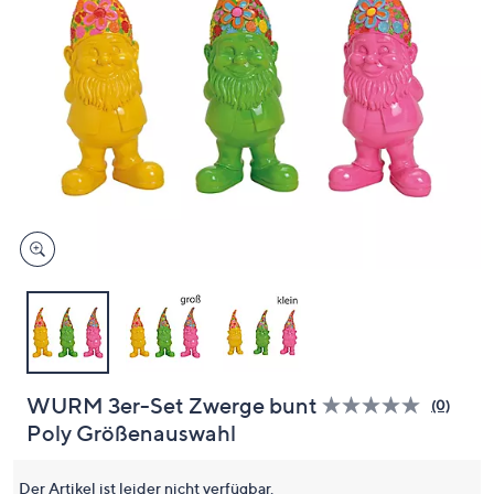
unten
oder
wischen
Sie
auf
Touch-
Geräten
nach
links
bzw.
rechts,
um
diese
anzuzeigen.
WURM 3er-Set Zwerge bunt
(0)
Bisher
Poly Größenauswahl
gibt
es
keine
Bewert
Der Artikel ist leider nicht verfügbar.