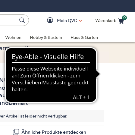
0
Mein QVC
Warenkorb
Einkaufswagen ist le
Wohnen
Hobby & Basteln
Haus & Garten
NUSCHKA® Medium
(0)
Bisher
hopper echt Leder 3
gibt
es
auptfächer
keine
Bewertungen
andbemalt
für
dieses
Produkt..
er Artikel ist leider nicht verfügbar.
Link
auf
derselben
Ähnliche Produkte entdecken