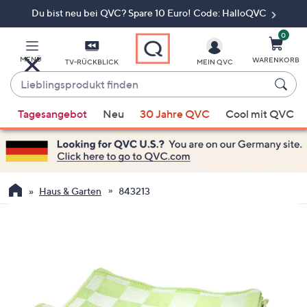
Du bist neu bei QVC? Spare 10 Euro! Code: HalloQVC
Zum
Hauptinhalt
springen
0
MENÜ
WARENKORB
TV-RÜCKBLICK
MEIN QVC
Lieblingsprodukt
finden
Wenn
Tagesangebot
Neu
30 Jahre QVC
Cool mit QVC
Vorschläge
verfügbar
sind,
verwenden
Sie
Haus & Garten
843213
die
Pfeiltasten
nach
oben
und
nach
unten