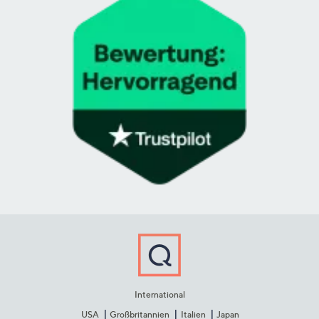
International
USA
Großbritannien
Italien
Japan