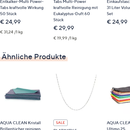
Entkalker-Multi Power-
Tabs Multi-Power
Einkaufstasc
70 % Polyester, 30 % Polyamid, gewirkt
Tabs kraftvolle Wirkung
kraftvolle Reinigung mit
31 Liter Vol
50 Stück
Eukalyptus-Duft 60
Set
Pflege
Stück
€ 24,99
€ 24,99
€ 29,99
Normalwäsche 60°
€ 31,24 /1 kg
€ 19,99 /1 kg
Garantie
Ähnliche Produkte
10 Jahre Herstellergarantie
AQUA CLEAN Kristall
AQUA CLEAN
SALE
Brillentücher reinigen,
Ultimo 25