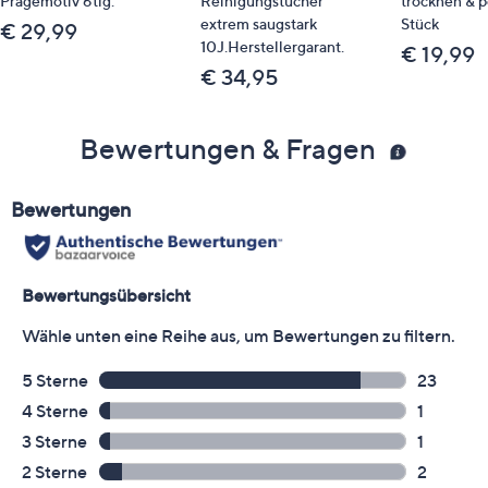
Prägemotiv 6tlg.
Reinigungstücher
trocknen & p
extrem saugstark
Stück
€ 29,99
10J.Herstellergarant.
€ 19,99
€ 34,95
Bewertungen & Fragen