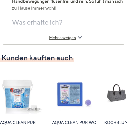
Handbewegungen flusenfrei und rein. So fühlt man sich
zu Hause immer wohl!
Was erhalte ich?
6 Hochglanz-Poliertücher
Mehr anzeigen
Auf einen Blick
Kunden kauften auch
für alle empfindlichen Oberflächen wie
Hochglanzküchen, Glas, Cerankochfelder,
lackierte und unlackierte Oberflächen
2 Farben: grau & grün
Maße
je ca. 40 x 40 cm
Material
AQUA CLEAN PUR
AQUA CLEAN PUR WC
KOCHBLU