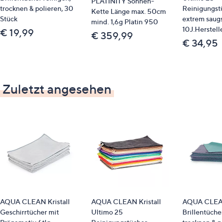
PLATINITY Sonnen-
trocknen & polieren, 30
Reinigungst
Kette Länge max. 50cm
Stück
extrem saugs
mind. 1,6g Platin 950
10J.Herstell
€ 19,99
€ 359,99
€ 34,95
Zuletzt angesehen
AQUA CLEAN Kristall
AQUA CLEAN Kristall
AQUA CLEAN
Geschirrtücher mit
Ultimo 25
Brillentüche