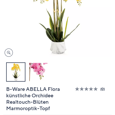
oder
wischen
Sie
auf
Touch-
Geräten
nach
links
bzw.
rechts,
um
diese
anzuzeigen.
B-Ware ABELLA Flora
(0)
Bisher
künstliche Orchidee
gibt
es
Realtouch-Blüten
keine
Bewert
Marmoroptik-Topf
für