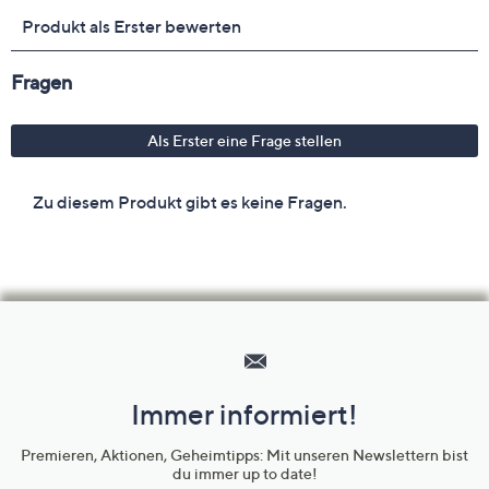
Hilfeseiten,
Service
und
Immer informiert!
Unternehmensinformationen
Premieren, Aktionen, Geheimtipps: Mit unseren Newslettern bist
du immer up to date!