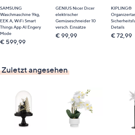
SAMSUNG
GENIUS Nicer Dicer
KIPLING®
Waschmaschine 9kg,
elektrischer
Organizerta
EEK A, WiFi Smart
Gemüseschneider 10
Sicherheitsf
Things App AI Engery
versch. Einsätze
Details
Mode
€ 99,99
€ 72,99
€ 599,99
Zuletzt angesehen