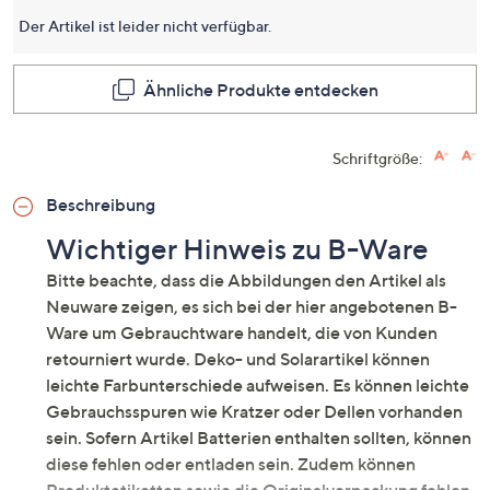
dieses
Produkt
Der Artikel ist leider nicht verfügbar.
Link
auf
derselb
Ähnliche Produkte entdecken
Seite.
Schriftgröße:
Beschreibung
Wichtiger Hinweis zu B-Ware
Bitte beachte, dass die Abbildungen den Artikel als
Neuware zeigen, es sich bei der hier angebotenen B-
Ware um Gebrauchtware handelt, die von Kunden
retourniert wurde. Deko- und Solarartikel können
leichte Farbunterschiede aufweisen. Es können leichte
Gebrauchsspuren wie Kratzer oder Dellen vorhanden
sein. Sofern Artikel Batterien enthalten sollten, können
diese fehlen oder entladen sein. Zudem können