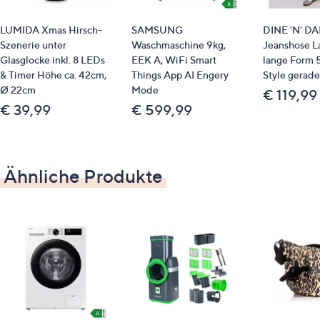
Höhe: ca. 100 cm
LUMIDA Xmas Hirsch-
SAMSUNG
DINE 'N' D
Topf: ca. 18 cm Durchmesser, ca. 12,5 cm Höhe
Szenerie unter
Waschmaschine 9kg,
Jeanshose 
Glasglocke inkl. 8 LEDs
EEK A, WiFi Smart
lange Form 
Material
& Timer Höhe ca. 42cm,
Things App AI Engery
Style gerade
Ø 22cm
Mode
€ 119,99
Kunststoff (PEVA + Polyester), Keramik
€ 39,99
€ 599,99
Pflege
trocken abstauben
Ähnliche Produkte