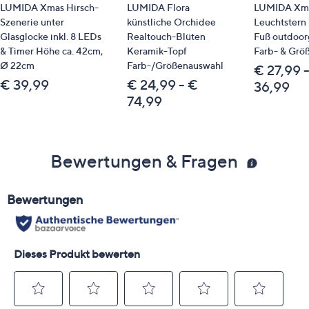
LUMIDA Xmas Hirsch-
LUMIDA Flora
LUMIDA Xma
Szenerie unter
künstliche Orchidee
Leuchtstern 
Glasglocke inkl. 8 LEDs
Realtouch-Blüten
Fuß outdoor
& Timer Höhe ca. 42cm,
Keramik-Topf
Farb- & Grö
Ø 22cm
Farb-/Größenauswahl
€ 27,99 
€ 39,99
€ 24,99 - €
36,99
74,99
Bewertungen & Fragen