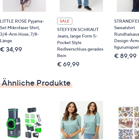
Maße (Größe 38/19) & Passform
LITTLE ROSE Pyjama-
STRANDFE
SALE
Innenbeinlänge: ca. 76/72 cm
Set Mikrofaser Shirt,
Sweatshirt
STEFFEN SCHRAUT
gerades Bein
3/4-Arm Hose, 7/8-
Rundhalsaus
Jeans, lange Form 5-
lange Form
Länge
Design-Ärm
Pocket Style
normale Leibhöhe
figurumspie
€ 34,99
Reißverschluss gerades
wir empfehlen die Kurzgröße bei einer
€ 89,99
Bein
Körperhöhe von 157 bis 164 cm
€ 69,99
wir empfehlen die Normalgröße bei einer
Körperhöhe von 165 bis 172 cm
Ähnliche Produkte
Material
dunkeljeansblau: 46 % Baumwolle, 44 % Viskose,
8 % Polyester, 2 % Elasthan
dunkeljeansschwarz: 50 % Baumwolle, 40 %
Lyocell, 7 % Elastomultiester, 3 % Elasthan