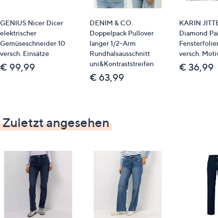
Pflege
Maschinenwäsche
GENIUS Nicer Dicer
DENIM & CO.
KARIN JIT
elektrischer
Doppelpack Pullover
Diamond Pai
Gemüseschneider 10
langer 1/2-Arm
Fensterfolie
versch. Einsätze
Rundhalsausschnitt
versch. Moti
Qualitätshinweise
uni&Kontraststreifen
€ 99,99
€ 36,99
€ 63,99
STANDARD 100 by OEKO-TEX®
Zuletzt angesehen