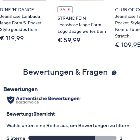
DINE 'N' DANCE
CLUB OF 
SALE
Jeanshose Lambada
Jeanshose T
STRANDFEIN
lange Form 5-Pocket-
Pocket-Styl
Jeanshose lange Form
Style gerades Bein
Komfortbun
Logo Badge weites Bein
Stretch
€ 119,99
€ 59,99
€ 109,9
Bewertungen & Fragen