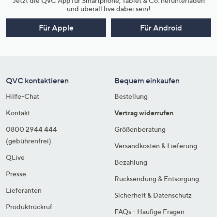
Jetzt die QVC App für Smartphone, Tablet & Co. herunterladen
und überall live dabei sein!
Für Apple
Für Android
QVC kontaktieren
Bequem einkaufen
Hilfe-Chat
Bestellung
Kontakt
Vertrag widerrufen
0800 2944 444
Größenberatung
(gebührenfrei)
Versandkosten & Lieferung
QLive
Bezahlung
Presse
Rücksendung & Entsorgung
Lieferanten
Sicherheit & Datenschutz
Produktrückruf
FAQs - Häufige Fragen