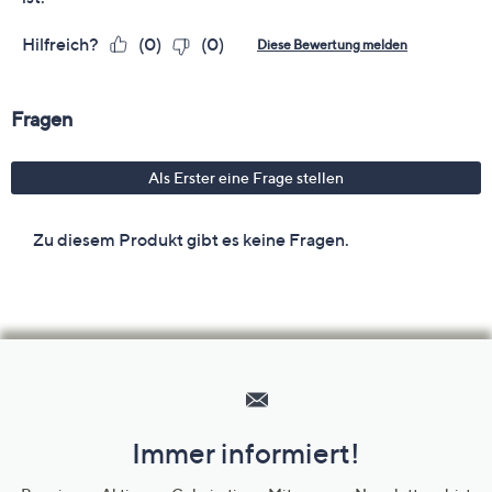
Hilfeseiten,
Service
und
Immer informiert!
Unternehmensinformationen