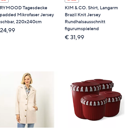
 51 mm + 50 % 3D 32 mm)
ERYMOOD Tagesdecke
KIM & CO. Shirt, Langarm
padded Mikrofaser Jersey
Brazil Knit Jersey
schbar, 220x240cm
Rundhalsausschnitt
figurumspielend
 24,99
€ 31,99
s:
pannkraft in die Füllung.
rgebnisse: Achte auf das richtige Fassungsvermögen von
 Weichspüler verwenden. Nach Möglichkeit die
 Restfeuchtigkeit nach dem Trocknungsvorgang aus der
sätzlich „heiß lüften“.