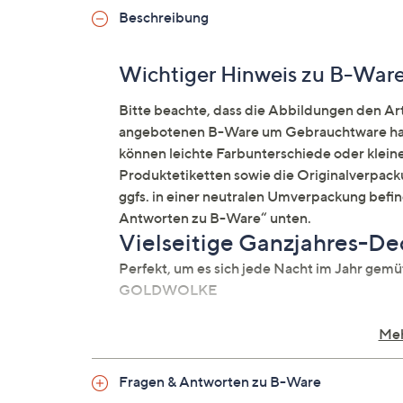
Beschreibung
Wichtiger Hinweis zu B-War
Bitte beachte, dass die Abbildungen den Arti
angebotenen B-Ware um Gebrauchtware hand
können leichte Farbunterschiede oder klei
Produktetiketten sowie die Originalverpacku
ggfs. in einer neutralen Umverpackung befi
Antworten zu B-Ware“ unten.
Vielseitige Ganzjahres-Dec
Perfekt, um es sich jede Nacht im Jahr gem
GOLDWOLKE
Auf einen Blick
Meh
4-Jahreszeiten-Bettdecke
Fragen & Antworten zu B-Ware
bestehend aus einer Sommerdecke un