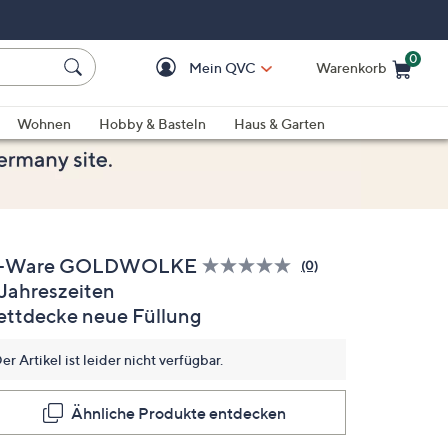
0
Mein QVC
Warenkorb
Einkaufswagen ist le
Wohnen
Hobby & Basteln
Haus & Garten
-Ware GOLDWOLKE
(0)
Bisher
 Jahreszeiten
gibt
es
ettdecke neue Füllung
keine
Bewertungen
für
er Artikel ist leider nicht verfügbar.
dieses
Produkt..
Link
Ähnliche Produkte entdecken
auf
derselben