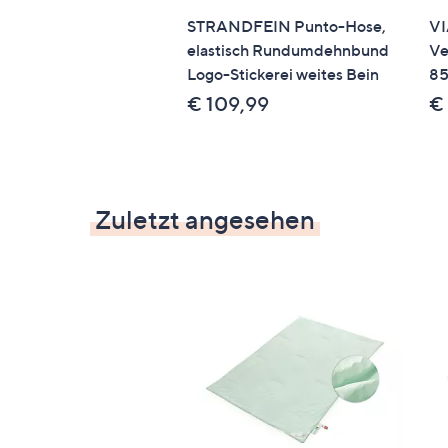
STANDARD 100 by OEKO-TEX®
STRANDFEIN Punto-Hose,
VI
elastisch Rundumdehnbund
Ve
Logo-Stickerei weites Bein
85
€ 109,99
€
Zuletzt angesehen