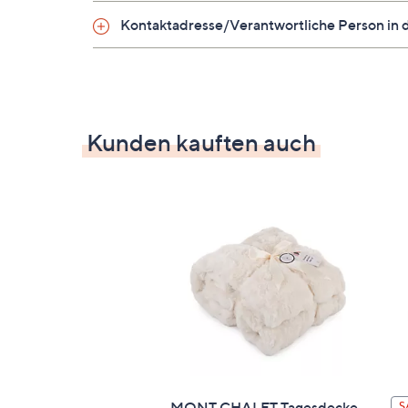
Oberstoff aus Mikrofaser
Kontaktadresse/Verantwortliche Person in 
auch für Menschen mit Allergie geeign
Körperzonensteppung
Sommer- und Ganzjahresdecke sind mi
Farbe: offwhite
Kunden kauften auch
Zur Auswahl
ca. 135 x 200 cm
ca. 155 x 220 cm
Gewicht
ca. 135 x 200 cm: Sommerdecke: Füllun
ca. 155 x 220 cm: Sommerdecke: Füllun
Material
Oberstoff: 100 % Polyester/Mikrofaser
MONT CHALET Tagesdecke
S