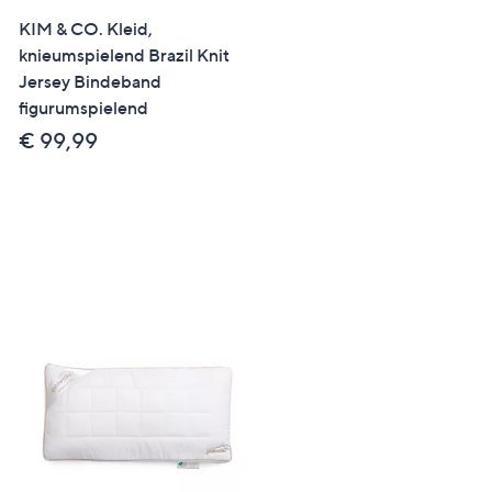
Right
KIM & CO. Kleid,
M.ASAM® Vitamin C Glo
knieumspielend Brazil Knit
Creme 100ml, Serum Sha
Jersey Bindeband
70ml, Augencreme 30ml
figurumspielend
€ 59,99
€ 99,99
€ 299,95 /1 l