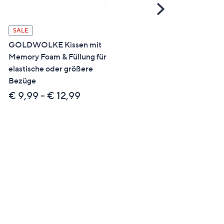
Scroll
Right
GOLDWOLKE 1 Kissen 2-
SALE
farbig inkl. Refillbag
GOLDWOLKE Kissen mit
f.Allergiker geeignet
Memory Foam & Füllung für
elastische oder größere
€ 22,99
Bezüge
€ 9,99 - € 12,99