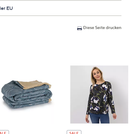
der EU
et, da bei 60 Grad waschbar
t Reißverschlüssen an den Längsseiten verbunden
Diese Seite drucken
g ca. 570 g + Ganzjahresdecke: Füllung ca. 920 g
g ca. 720 g + Ganzjahresdecke: Füllung 1.160 g
, glatt gewebt
ALE
SALE