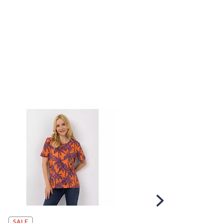
Scroll
Right
JERYMOOD HOMEWEA
SALE