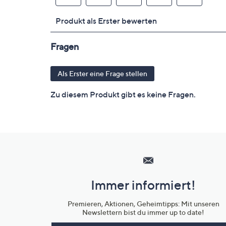
Hilfeseiten,
Service
und
Immer informiert!
Unternehmensinformationen
Premieren, Aktionen, Geheimtipps: Mit unseren
Newslettern bist du immer up to date!