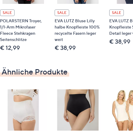
Maße (Größe S) & Passform
SALE
SALE
SALE
Länge: 59 cm
POLARSTERN Troyer,
EVA LUTZ Bluse Lilly
EVA LUTZ Bl
figurbetont
1/1-Arm Mikrofaser
halbe Knopfleiste 100%
Knopfleiste 
hüftumspielende Länge
Fleece Stehkragen
recycelte Fasern leger
Detail leger
Seitenschlitze
weit
€ 38,99
Material
€ 12,99
€ 38,99
Obermaterial: 80 % Polyamid, 20 % Elasthan
Stickerei: 100 % Polyester
Ähnliche Produkte
Pflege
Maschinenwäsche
Qualitätshinweise