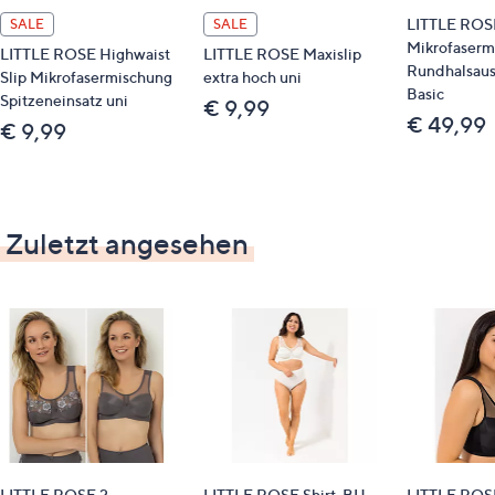
Echte Mikrofaser
LITTLE ROSE
SALE
SALE
Mikrofaserm
LITTLE ROSE Highwaist
LITTLE ROSE Maxislip
STANDARD 100 by OEKO-TEX®
Rundhalsaus
Slip Mikrofasermischung
extra hoch uni
Basic
Spitzeneinsatz uni
€ 9,99
€ 49,99
€ 9,99
Zuletzt angesehen
LITTLE ROSE 2
LITTLE ROSE Shirt-BH
LITTLE ROS