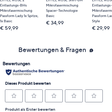
Entlastungs-BHs
Mikrofasermischung
Entlastungs
Mikrofasermischung
Spacer-Technologie
Mikrofaserm
Passform Lady 1x Spitze,
Basic
Passform La
1x Basic
Style
€ 34,99
€ 59,99
€ 29,99
Bewertungen & Fragen