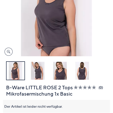
oder
wischen
Sie
auf
Touch-
Geräten
nach
links
bzw.
rechts,
um
diese
anzuzeigen.
B-Ware LITTLE ROSE 2 Tops
(0)
Bisher
Mikrofasermischung 1x Basic
gibt
es
keine
Bewert
Der Artikel ist leider nicht verfügbar.
für