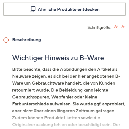
dieses
Produkt
Ähnliche Produkte entdecken
Link
auf
derselb
Seite.
Schriftgröße:
Beschreibung
Wichtiger Hinweis zu B-Ware
Bitte beachte, dass die Abbildungen den Artikel als
Neuware zeigen, es sich bei der hier angebotenen B-
Ware um Gebrauchtware handelt, die von Kunden
retourniert wurde. Die Bekleidung kann leichte
Gebrauchsspuren, Webfehler oder kleine
Farbunterschiede aufweisen. Sie wurde ggf. anprobiert,
aber nicht über einen längeren Zeitraum getragen.
Zudem können Produktetiketten sowie die
Originalverpackung fehlen oder beschädigt sein. Der