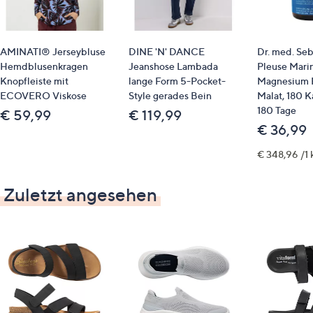
Lauffläche passend zum Oberleder
Sneakersohle
der Innenbereich ist mit Leder und weichem
AMINATI® Jerseybluse
DINE 'N' DANCE
Dr. med. Seb
Textilfutter abgefüttert
Hemdblusenkragen
Jeanshose Lambada
Pleuse Mari
austauschbares, lederüberzogenes
Knopfleiste mit
lange Form 5-Pocket-
Magnesium P
Luftpolsterfußbett
ECOVERO Viskose
Style gerades Bein
Malat, 180 K
Shock-Absorber
180 Tage
€ 59,99
€ 119,99
Plateauhöhe ca. 2,5 cm
€ 36,99
Schuhweite = H
€ 348,96 /1 
Material
Zuletzt angesehen
Leder (Rind, Schwein)
Futter/Decksohle: Leder (Rind, Schwein), Textil
Laufsohle: Sonstiges (PU/TPU)