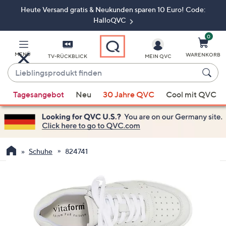
Heute Versand gratis & Neukunden sparen 10 Euro! Code:
Zum
Hauptinhalt
HalloQVC
springen
0
MENÜ
WARENKORB
TV-RÜCKBLICK
MEIN QVC
Lieblingsprodukt
finden
Wenn
Tagesangebot
Neu
30 Jahre QVC
Cool mit QVC
Vorschläge
verfügbar
sind,
verwenden
Sie
Schuhe
824741
die
Pfeiltasten
nach
oben
und
nach