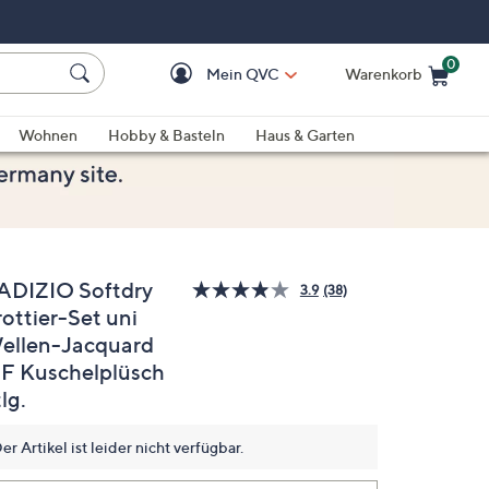
0
Mein QVC
Warenkorb
Einkaufswagen ist le
Wohnen
Hobby & Basteln
Haus & Garten
ADIZIO Softdry
3.9
(38)
38
ottier-Set uni
Bewertungen
lesen.
ellen-Jacquard
Link
auf
F Kuschelplüsch
derselben
lg.
Seite.
er Artikel ist leider nicht verfügbar.