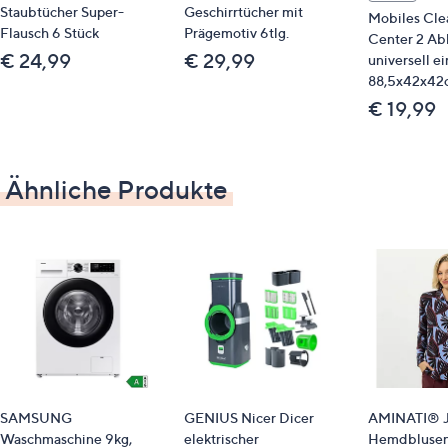
Staubtücher Super-
Geschirrtücher mit
Mobiles Cle
Flausch 6 Stück
Prägemotiv 6tlg.
Center 2 Ab
€ 24,99
€ 29,99
universell ei
Qualitätshinweise
88,5x42x42
STANDARD 100 by OEKO-TEX®
€ 19,99
Ähnliche Produkte
SAMSUNG
GENIUS Nicer Dicer
AMINATI® J
Waschmaschine 9kg,
elektrischer
Hemdblusen