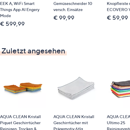
EEK A, WiFi Smart
Gemüseschneider 10
Knopfleiste 
Things App AI Engery
versch. Einsätze
ECOVERO V
Mode
€ 99,99
€ 59,99
€ 599,99
Zuletzt angesehen
AQUA CLEAN Kristall
AQUA CLEAN Kristall
AQUA CLEAN
Piquet Geschirrtücher
Geschirrtücher mit
Ultimo 25
Reinigen, Trocken &
Prägemotiv 6tlg.
Reinigungst