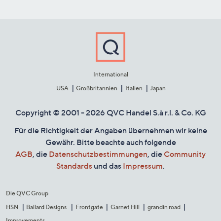
International
USA
Großbritannien
Italien
Japan
Copyright © 2001 - 2026 QVC Handel S.à r.l. & Co. KG
Für die Richtigkeit der Angaben übernehmen wir keine
Gewähr. Bitte beachte auch folgende
AGB
, die
Datenschutzbestimmungen
, die
Community
Standards
und das
Impressum
.
Die QVC Group
HSN
Ballard Designs
Frontgate
Garnet Hill
grandin road
Improvements