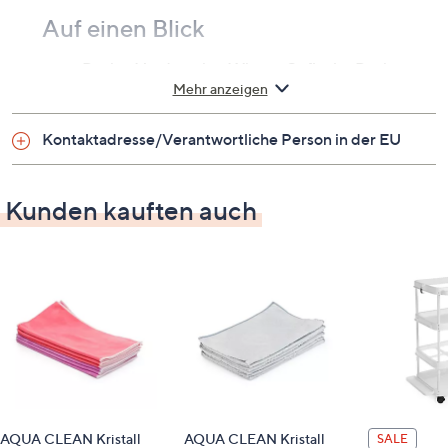
Auf einen Blick
Design Vorderseite: Wiener Geflecht-Design
Mehr anzeigen
(Allover-Print)
Design Rückseite: uni
Kontaktadresse/Verantwortliche Person in der EU
jeweils mit Aufhänger
Farbe: anthrazit/cremeweiß
Kunden kauften auch
Maße
ca. 45 x 60 cm
Material
100 % Baumwolle, gewirkt
Pflege
Normalwäsche 60 °C
AQUA CLEAN Kristall
AQUA CLEAN Kristall
SALE