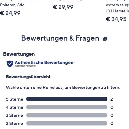
Polieren, 8tlg.
extrem saugs
€ 29,99
10J.Herstell
€ 24,99
€ 34,95
Bewertungen & Fragen