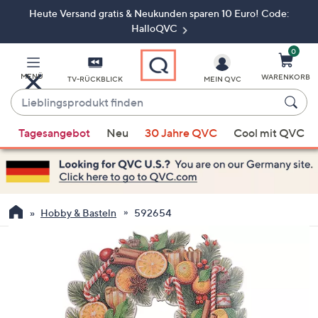
Heute Versand gratis & Neukunden sparen 10 Euro! Code:
Zum
Hauptinhalt
HalloQVC
springen
0
MENÜ
WARENKORB
TV-RÜCKBLICK
MEIN QVC
Lieblingsprodukt
finden
Wenn
Tagesangebot
Neu
30 Jahre QVC
Cool mit QVC
Vorschläge
verfügbar
sind,
verwenden
Sie
Hobby & Basteln
592654
die
Pfeiltasten
nach
oben
und
nach