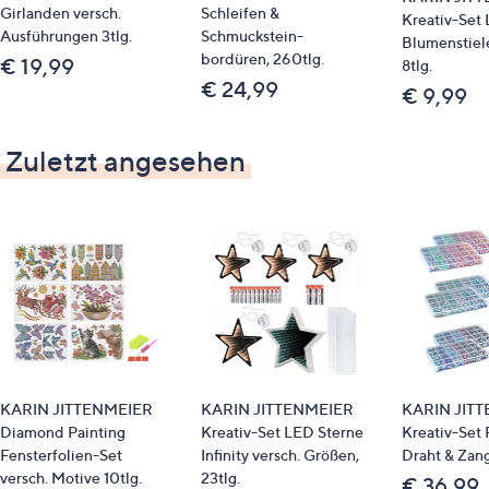
Girlanden versch.
Schleifen &
Kreativ-Set
Ausführungen 3tlg.
Schmuckstein-
Blumenstiel
bordüren, 260tlg.
€ 19,99
8tlg.
€ 24,99
€ 9,99
Zuletzt angesehen
KARIN JITTENMEIER
KARIN JITTENMEIER
KARIN JIT
Diamond Painting
Kreativ-Set LED Sterne
Kreativ-Set P
Fensterfolien-Set
Infinity versch. Größen,
Draht & Zang
versch. Motive 10tlg.
23tlg.
€ 36,99