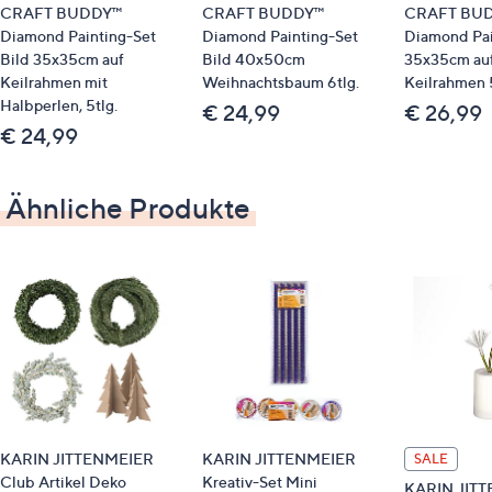
CRAFT BUDDY™
CRAFT BUDDY™
CRAFT BU
Diamond Painting-Set
Diamond Painting-Set
Diamond Pai
Bild 35x35cm auf
Bild 40x50cm
35x35cm au
Keilrahmen mit
Weihnachtsbaum 6tlg.
Keilrahmen 5
Halbperlen, 5tlg.
€ 24,99
€ 26,99
€ 24,99
Ähnliche Produkte
KARIN JITTENMEIER
KARIN JITTENMEIER
SALE
Club Artikel Deko
Kreativ-Set Mini
KARIN JIT