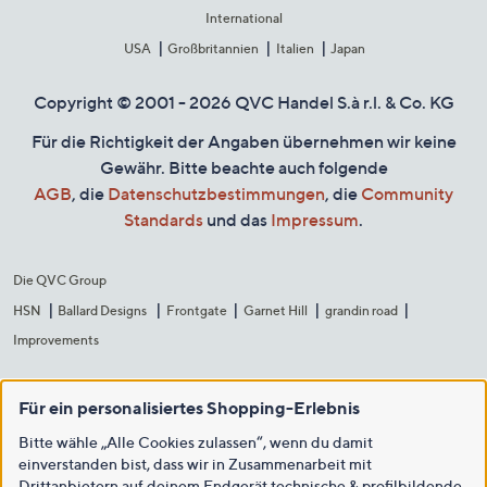
International
USA
Großbritannien
Italien
Japan
Copyright © 2001 - 2026 QVC Handel S.à r.l. & Co. KG
Für die Richtigkeit der Angaben übernehmen wir keine
Gewähr. Bitte beachte auch folgende
AGB
, die
Datenschutzbestimmungen
, die
Community
Standards
und das
Impressum
.
Die QVC Group
HSN
Ballard Designs
Frontgate
Garnet Hill
grandin road
Improvements
Für ein personalisiertes Shopping-Erlebnis
Bitte wähle „Alle Cookies zulassen“, wenn du damit
einverstanden bist, dass wir in Zusammenarbeit mit
Drittanbietern auf deinem Endgerät technische & profilbildende