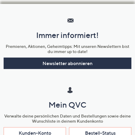
Hilfeseiten,
Service
und
Immer informiert!
Unternehmensinformationen
Premieren, Aktionen, Geheimtipps: Mit unseren Newslettern bist
du immer up to date!
Newsletter abonnieren
Mein QVC
Verwalte deine persönlichen Daten und Bestellungen sowie deine
Wunschliste in deinem Kundenkonto
Kunden-Konto
Bestell-Status