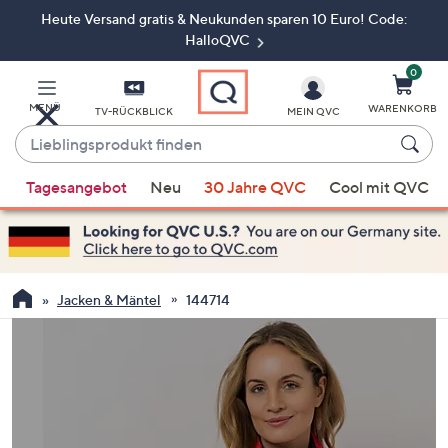
Heute Versand gratis & Neukunden sparen 10 Euro! Code:
Zum
Hauptinhalt
HalloQVC
springen
0
MENÜ
WARENKORB
TV-RÜCKBLICK
MEIN QVC
Lieblingsprodukt
finden
Wenn
Tagesangebot
Neu
30 Jahre QVC
Cool mit QVC
Vorschläge
verfügbar
sind,
verwenden
Sie
Jacken & Mäntel
144714
die
Pfeiltasten
nach
oben
und
nach