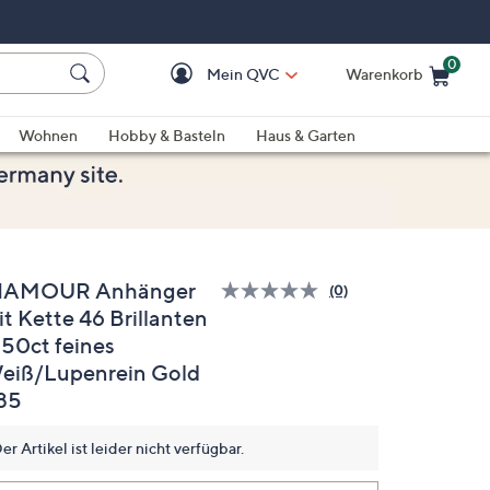
0
Mein QVC
Warenkorb
Einkaufswagen ist le
Wohnen
Hobby & Basteln
Haus & Garten
IAMOUR Anhänger
(0)
Bisher
it Kette 46 Brillanten
gibt
es
,50ct feines
keine
Bewertungen
eiß/Lupenrein Gold
für
85
dieses
Produkt..
Link
er Artikel ist leider nicht verfügbar.
auf
derselben