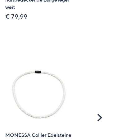
weit
€ 29,99
€ 79,99
€ 49,98 /1 l
Scroll
Right
MONESSA Collier Edelsteine
DIAMONIQUE® Anhäng