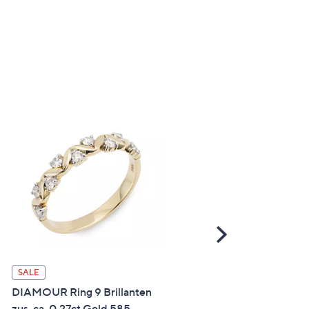
Scroll
Right
DIAMOUR Ohrstecker 2
SALE
Brillanten zus. ca. 0,20ct 
DIAMOUR Ring 9 Brillanten
585
zus. ca. 0,27ct Gold 585