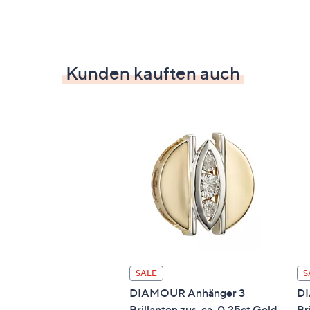
Maße
Anhängermaße: ca. 1,5 cm Durchmess
Kunden kauften auch
Länge: ca. 50,0 cm (Zwischenöse liegt 
SALE
S
DIAMOUR Anhänger 3
DI
Brillanten zus. ca. 0,25ct Gold
Br