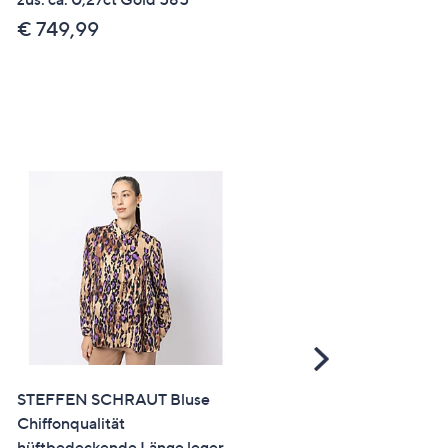
€ 899,99
€ 749,99
Scroll
Right
STEFFEN SCHRAUT Bluse
ahuhu Overnight Refresh
Chiffonqualität
Mousse + Bio Coffein 2x
hüftbedeckende Länge leger
300ml lim Edition