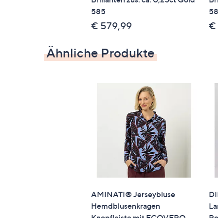
585
5
€ 579,99
€
Ähnliche Produkte
AMINATI® Jerseybluse
DI
Hemdblusenkragen
La
Knopfleiste mit ECOVERO
Po