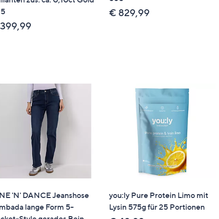
85
€ 829,99
 399,99
NE 'N' DANCE Jeanshose
you:ly Pure Protein Limo mit
mbada lange Form 5-
Lysin 575g für 25 Portionen
cket-Style gerades Bein