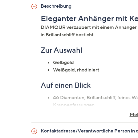
Beschreibung
Eleganter Anhänger mit Ke
DIAMOUR verzaubert mit einem Anhänger au
in Brillantschliff besticht.
Zur Auswahl
Gelbgold
Weißgold, rhodiniert
Auf einen Blick
46 Diamanten, Brillantschliff, feines 
Krappenfassungen
585er Gold, poliert
Meh
verdeckte Öse
Karabinerverschluss
Kontaktadresse/Verantwortliche Person in 
Schmuckpass