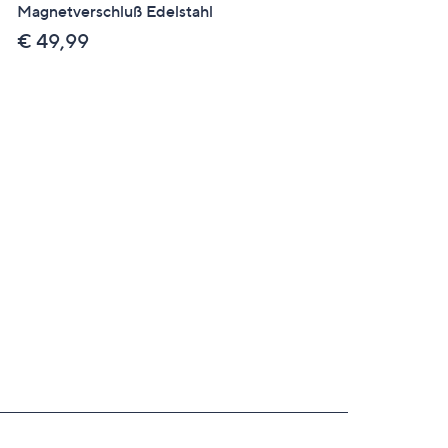
Magnetverschluß Edelstahl
mit Kette mind. = 0,11ct
Brillantschliff Edelstahl
€ 49,99
€ 19,99