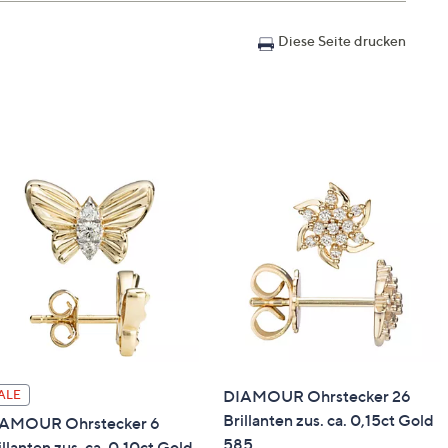
Diese Seite drucken
er
bei ca. 47 cm)
DIAMOUR Ohrstecker 26
ALE
Brillanten zus. ca. 0,15ct Gold
AMOUR Ohrstecker 6
585
illanten zus. ca. 0,10ct Gold