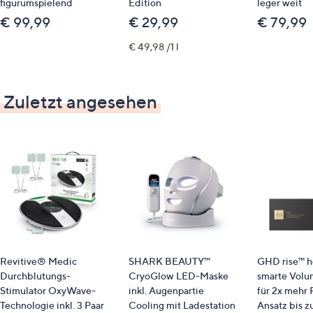
figurumspielend
Edition
leger weit
€ 99,99
€ 29,99
€ 79,99
€ 49,98 /1 l
Zuletzt angesehen
Revitive® Medic
SHARK BEAUTY™
GHD rise™ h
Durchblutungs-
CryoGlow LED-Maske
smarte Volu
Stimulator OxyWave-
inkl. Augenpartie
für 2x mehr 
Technologie inkl. 3 Paar
Cooling mit Ladestation
Ansatz bis z