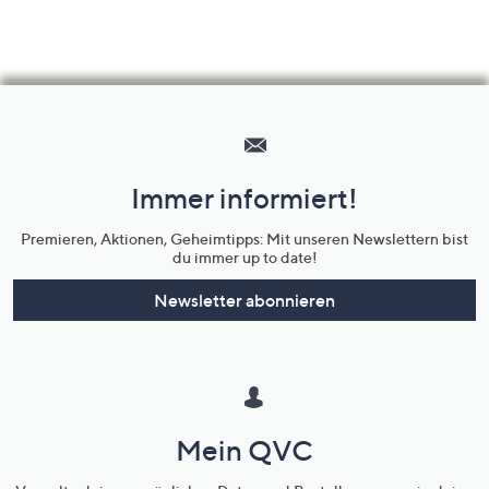
Hilfeseiten,
Service
und
Immer informiert!
Unternehmensinformationen
Premieren, Aktionen, Geheimtipps: Mit unseren Newslettern bist
du immer up to date!
Newsletter abonnieren
Mein QVC