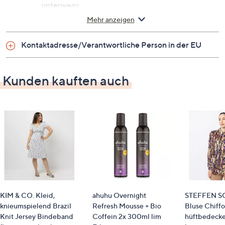
unterwegs
Design: Nachtblau/Kupfer
Mehr anzeigen
Maße
Kontaktadresse/Verantwortliche Person in der EU
ca. 47 x 14 x 33 cm
Kunden kauften auch
Identifikationsnummer
GTIN: 5025155078129
KIM & CO. Kleid,
ahuhu Overnight
STEFFEN S
knieumspielend Brazil
Refresh Mousse + Bio
Bluse Chiffo
Knit Jersey Bindeband
Coffein 2x 300ml lim
hüftbedeck